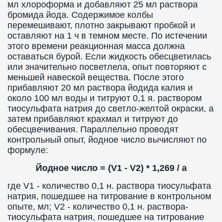
мл хлороформа и добавляют 25 мл раствора
бромида йода. Содержимое колбы
перемешивают, плотно закрывают пробкой и
оставляют на 1 ч в темном месте. По истечении
этого времени реакционная масса должна
оставаться бурой. Если жидкость обесцветилась
или значительно посветлела, опыт повторяют с
меньшей навеской вещества. После этого
прибавляют 20 мл раствора йодида калия и
около 100 мл воды и титруют 0,1 я. раствором
тиосульфата натрия до светло-желтой окраски, а
затем прибавляют крахмал и титруют до
обесцвечивания. Параллельно проводят
контрольный опыт, йодное число вычисляют по
формуле:
Йодное число = (V1 - V2) * 1,269 / a
где V1 - количество 0,1 н. раствора тиосульфата
натрия, пошедшее на титрование в контрольном
опыте, мл; V2 - количество 0,1 н. раствора-
тиосульфата натрия, пошедшее на титрование