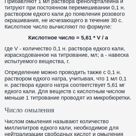
Прибавляют 1 мл раствора фенолфталеина и
титруют при постоянном перемешивании 0,1 н.
раствором едкого кали до появления розового
окрашивания, не исчезающего в течение 30 с.
Кислотное число вычисляют по формуле:
Кислотное число = 5,61 * V / a
где V - количество 0,1 н. раствора едкого кали,
израсходованное на титрование, мл; а - навеска
испытуемого вещества, г.
Определение можно проводить также с 0,1 н.
раствором едкого натра, учитывая, что 1 мл 0,1
н. раствора едкого натра соответствует 5,61 мг
едкого кали. Для веществ с кислотным числом
меньше 1 титрование проводят из микробюретки.
Число омыления
Числом омыления называют количество
миллилитров едкого кали, необходимое для
нейтрализации свободных кислот и омыления