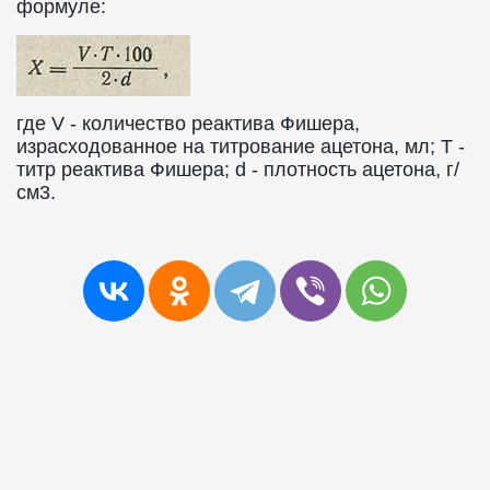
формуле:
где V - количество реактива Фишера,
израсходованное на титрование ацетона, мл; Т -
титр реактива Фишера; d - плотность ацетона, г/
см3.