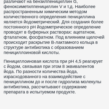
различают на бензилпенициллин G,
феноксиметилпенициллин V и т.д. Наиболее
распространенным химическим методом
количественного определения пенициллина
является йодометрический. Для создания более
постоянного рН йодометрическое определение
проводят в буферных растворах: ацетатном,
фталатном, фосфатном. Под влиянием щелочей
происходит раскрытие B-лактамного кольца в
структуре антибиотика с образованием
пенициллоиновой кислоты.
Пенициллоиновая кислота при рН 4,5 реагирует
с йодом, связывая при этом 8 эквивалентов
йода. По разности количества йода,
израсходованного на взаимодействие с
пенициллином до и после гидролиза молекулы
антибиотика, рассчитывают содержание
препарата в испытуемом продукте.