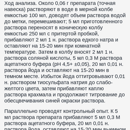
Ход анализа. Около 0,06 г препарата (точная
навеска) растворяют в воде в мерной колбе
емкостью 100 мл, доводят объем раствора водой
до метки, перемешивают; 5 мл приготовленного
раствора переносят в коническую колбу
емкостью 250 мл с притертой пробкой,
прибавляют 2 мл 1 н. раствора едкого натра и
оставляют на 15-20 мин при комнатной
температуре. Затем в колбу вносят 2 мл 1 н.
раствора соляной кислоты, 5 мл 0,3 М раствора
ацетатного буфера (рН 4,5+ ±0,05), 20 мл 0,01 н.
раствора йода и оставляют на 15-20 мин в
темном месте. Избыток йода оттитровывают 0,01
н. раствором тиосульфата натрия до слабо-
желтого цвета, затем прибавляют каплю
раствора крахмала и продолжают титрование до
обесцвечивания синей окраски раствора.
Параллельно проводят контрольный опыт. К 5
мл раствора препарата прибавляют 5 мл 0,3 М
раствора ацетатного буфера, 20 мл 0,01 н.
раствора йода, оставляют на 15-20 мин выемном