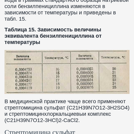
соли бензилпенициллина изменяются в
зависимости от температуры и приведены в
табл. 15.
Таблица 15. Зависимость величины
эквивалента бензилпенициллина от
температуры
В медицинской практике чаще всего применяют
стрептомицина сульфат (C21H39N7O12-3H2SO4)
и стрептомицинхлоркальциевыи комплекс
(C21H39N7O12-3HCl)2-CaCl2.
Стрептомицина сульфат