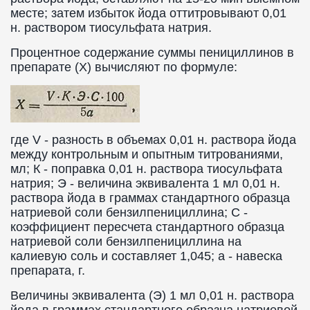
месте; затем избыток йода оттитровывают 0,01
н. раствором тиосульфата натрия.
Процентное содержание суммы пенициллинов в
препарате (X) вычисляют по формуле:
где V - разность в объемах 0,01 н. раствора йода
между контрольным и опытным титрованиями,
мл; К - поправка 0,01 н. раствора тиосульфата
натрия; Э - величина эквивалента 1 мл 0,01 н.
раствора йода в граммах стандартного образца
натриевой соли бензилпенициллина; С -
коэффициент пересчета стандартного образца
натриевой соли бензилпенициллина на
калиевую соль и составляет 1,045; а - навеска
препарата, г.
Величины эквивалента (Э) 1 мл 0,01 н. раствора
йода в граммах стандартного образца натриевой