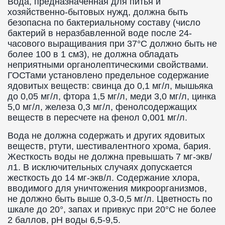
Вода, предназначенная для питья и
хозяйственно-бытовых нужд, должна быть
безопасна по бактериальному составу (число
бактерий в неразбавленной воде после 24-
часового выращивания при 37°С должно быть не
более 100 в 1 см3), не должна обладать
неприятными органолептическими свойствами.
ГОСТами установлено предельное содержание
ядовитых веществ: свинца до 0,1 мг/л, мышьяка
до 0,05 мг/л, фтора 1,5 мг/л, меди 3,0 мг/л, цинка
5,0 мг/л, железа 0,3 мг/л, фенолсодержащих
веществ в пересчете на фенол 0,001 мг/л.
Вода не должна содержать и других ядовитых
веществ, ртути, шестивалентного хрома, бария.
Жесткость воды не должна превышать 7 мг-экв/
л1. В исключительных случаях допускается
жесткость до 14 мг-экв/л. Содержание хлора,
вводимого для уничтожения микроорганизмов,
не должно быть выше 0,3-0,5 мг/л. Цветность по
шкале до 20°, запах и привкус при 20°С не более
2 баллов, рН воды 6,5-9,5.