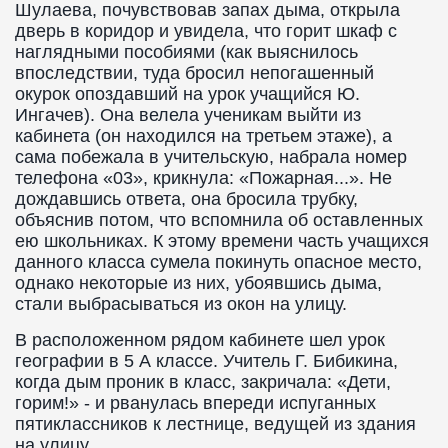
Шулаева, почувствовав запах дыма, открыла
дверь в коридор и увидела, что горит шкаф с
наглядными пособиями (как выяснилось
впоследствии, туда бросил непогашенный
окурок опоздавший на урок учащийся Ю.
Ингачев). Она велела ученикам выйти из
кабинета (он находился на третьем этаже), а
сама побежала в учительскую, набрала номер
телефона «03», крикнула: «Пожарная...». Не
дождавшись ответа, она бросила трубку,
объяснив потом, что вспомнила об оставленных
ею школьниках. К этому времени часть учащихся
данного класса сумела покинуть опасное место,
однако некоторые из них, убоявшись дыма,
стали выбрасываться из окон на улицу.
В расположенном рядом кабинете шел урок
географии в 5 А классе. Учитель Г. Бибикина,
когда дым проник в класс, закричала: «Дети,
горим!» - и рванулась впереди испуганных
пятиклассников к лестнице, ведущей из здания
на улицу.