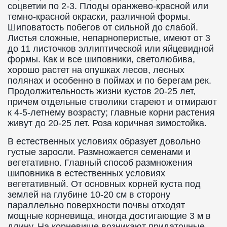
соцветии по 2-3. Плоды оранжево-красной или
темно-красной окраски, различной формы.
Шиповатость побегов от сильной до слабой.
Листья сложные, непарноперистые, имеют от 3
до 11 листочков эллиптической или яйцевидной
формы. Как и все шиповники, светолюбива,
хорошо растет на опушках лесов, лесных
полянах и особенно в поймах и по берегам рек.
Продолжительность жизни кустов 20-25 лет,
причем отдельные стволики стареют и отмирают
к 4-5-летнему возрасту; главные корни растения
живут до 20-25 лет. Роза коричная зимостойка.
В естественных условиях образует довольно
густые заросли. Размножается семенами и
вегетативно. Главный способ размножения
шиповника в естественных условиях
вегетативный. От основных корней куста под
землей на глубине 10-20 см в сторону
параллельно поверхности почвы отходят
мощные корневища, иногда достигающие 3 м в
длину. На корневище возникают придаточные