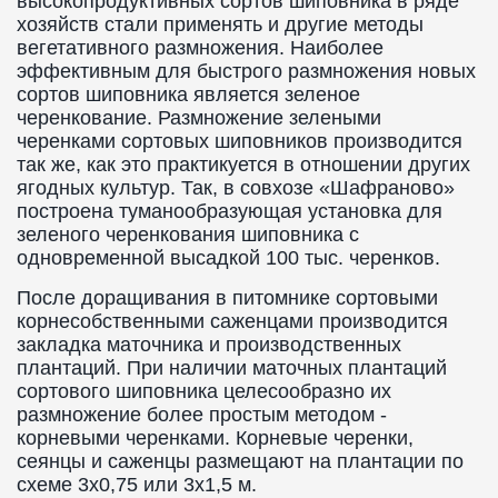
высокопродуктивных сортов шиповника в ряде
хозяйств стали применять и другие методы
вегетативного размножения. Наиболее
эффективным для быстрого размножения новых
сортов шиповника является зеленое
черенкование. Размножение зелеными
черенками сортовых шиповников производится
так же, как это практикуется в отношении других
ягодных культур. Так, в совхозе «Шафраново»
построена туманообразующая установка для
зеленого черенкования шиповника с
одновременной высадкой 100 тыс. черенков.
После доращивания в питомнике сортовыми
корнесобственными саженцами производится
закладка маточника и производственных
плантаций. При наличии маточных плантаций
сортового шиповника целесообразно их
размножение более простым методом -
корневыми черенками. Корневые черенки,
сеянцы и саженцы размещают на плантации по
схеме 3x0,75 или 3x1,5 м.