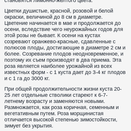
становятся лимонно-желтого цвета.
Цветки душистые, красной, розовой и белой
окраски, величиной до 8 см в диаметре.
Цветение начинается в мае и продолжается до
осени, вследствие чего неурожайных годов для
этой розы не бывает. К осени на кустах
созревают оранжево-красные, сдавленные с
полюсов плоды, достигающие в диаметре 2 см и
более. Созревание плодов неодновременное, и
поэтому их съем производят в два приема. Эта
роза является наиболее урожайной из всех
известных форм - с 1 куста дает до 3-4 кг плодов
и с 1 га до 3000 кг.
При общей продолжительности жизни куста 20-
25 лет отдельные стволики стареют к 6-7-
летнему возрасту и заменяются новыми.
Размножается, как роза коричная, семенным и
вегетативным путем. Роза морщинистая
отличается высокой степенью зимостойкости,
зимует без укрытия.