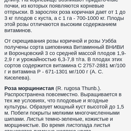
почки, из которых появляются корневые
отпрыски. В зарослях роза коричная дает от 1 до
3 кг плодов с куста, а с 1 га - 700-1000 кг. Плоды
этой розы отличаются высоким содержанием
витаминов.
От скрещивания розы коричной и розы Уэбба
получены сорта шиповника Витаминный ВНИВИ
и Воронцовский 3 со средней массой плодов 1,9-
2,9 г и урожайностью 6,3-7,8 т/га. В плодах этих
сортов содержится витамина C 2757-2881 мг/100
г и витамина P - 671-1301 мг/100 г (А. С.
Киселева).
Роза морщинистая
(R. rugosa Thunb.).
Распространена повсеместно. Выращивается в
тех же условиях, что плодовые и ягодные
культуры. Образует мощный куст высотой до 1,5
м. Побеги покрыты мелкими многочисленными
шипами. Листья темно-зеленые, кожистые и
морщинистые. Во время листопада листья