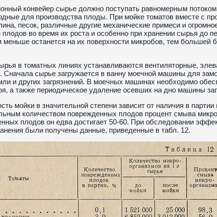
онный конвейер сырье должно поступать равномерным потоком,
годные для производства плоды. При мойке томатов вместе с п
лина, песок, различные другие механические примеси и огромно
 плодов во время их роста и особенно при хранении сырья до 
м меньше останется на их поверхности микробов, тем большей 
сырья в томатных линиях устанавливаются вентиляторные, эл
. Сначала сырье загружается в ванну моечной машины для замо
мли и других загрязнений. В моечных машинах необходимо обе
оя, а также периодическое удаление осевших на дно машины заг
ть мойки в значительной степени зависит от наличия в партии
льным количеством поврежденных плодов процент смыва микроо
нных плодов он едва достигает 50-60. При обследовании эффек
ранения были получены данные, приведенные в табл. 12.