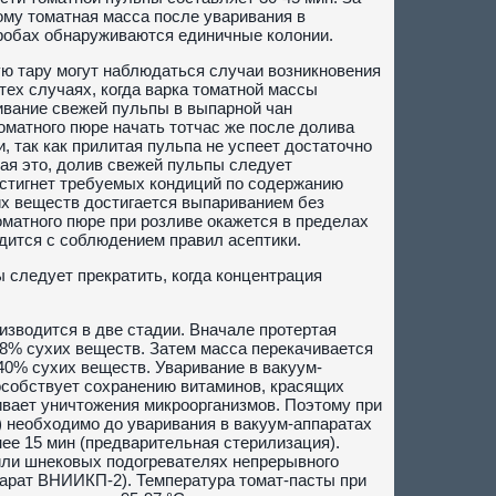
тому томатная масса после уваривания в
робах обнаруживаются единичные колонии.
ую тару могут наблюдаться случаи возникновения
тех случаях, когда варка томатной массы
ивание свежей пульпы в выпарной чан
оматного пюре начать тотчас же после долива
 так как прилитая пульпа не успеет достаточно
вая это, долив свежей пульпы следует
остигнет требуемых кондиций по содержанию
х веществ достигается выпариванием без
оматного пюре при розливе окажется в пределах
водится с соблюдением правил асептики.
 следует прекратить, когда концентрация
изводится в две стадии. Вначале протертая
18% сухих веществ. Затем масса перекачивается
 40% сухих веществ. Уваривание в вакуум-
пособствует сохранению витаминов, красящих
ивает уничтожения микроорганизмов. Поэтому при
) необходимо до уваривания в вакуум-аппаратах
нее 15 мин (предварительная стерилизация).
 или шнековых подогревателях непрерывного
парат ВНИИКП-2). Температура томат-пасты при