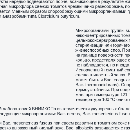
кты нередко подвергаются порче, возникающей в результате ж
ная микрофлора свежих томатов чрезвычайно разнообразна, пор
ется главным образом спорообразующими микроорганизмами гру
 анаэробами типа Clostridium butyricum.
Микроорганизмы группы sub
неконцентрированных тома
цельноконсервированных т
стерилизации или горячег
жизнеспособных спор. При
на границе поверхности пр
кольцо, представляющее с
не наблюдается, но иногда
Испорченный томатный сок
слегка гнилостный запах. 
может быть и Bac. coagula
Bac. thermoacidurans). Сп
термоустойчивы. При содер
млн. при температуре 121 °
температуре 100 °С они отм
й лабораторией ВНИИКОПа из герметически укупоренных балло
едующие микроорганизмы: Bac. cereus, Bac. mesentericus fuscus, 
 и Bac. mesentericus fuscus при своем развитии в томатном соке 
резко выраженный кислый вкус. Bac. albolactis развивается с 