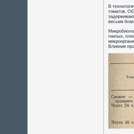
В технологи
томатов. Об
задерживают
весьма благ
Микробиолог
гнилых, пле
микрооргани
Влияние про