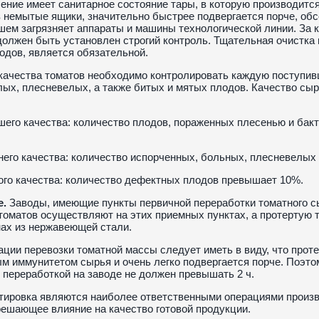
ение имеет санитарное состояние тары, в которую производится
 немытые ящики, значительно быстрее подвергается порче, об
шем загрязняет аппараты и машины технологической линии. За 
должен быть установлен строгий контроль. Тщательная очистка 
одов, является обязательной.
качества томатов необходимо контролировать каждую поступив
лых, плесневелых, а также битых и мятых плодов. Качество с
его качества: количество плодов, пораженных плесенью и бакт
его качества: количество испорченных, больных, плесневелых
го качества: количество дефектных плодов превышает 10%.
е.
Заводы, имеющие пункты первичной переработки томатного сыр
томатов осуществляют на этих приемных пунктах, а протертую 
ах из нержавеющей стали.
ации перевозки томатной массы следует иметь в виду, что прот
м иммунитетом сырья и очень легко подвергается порче. Поэто
переработкой на заводе не должен превышать 2 ч.
тировка являются наиболее ответственными операциями произв
ешающее влияние на качество готовой продукции.