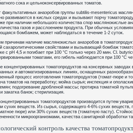
атного сока и цельноконсервированных томатов.
т факультативных анаэробов группы subtilis-mesentericus масля
но развиваются в кислых средах и вызывают порчу томатопроду
же при наличии небольшого количества спор маслянокислые ан
личества газов и расслоением продукта. При обычных условиях
щаяся бомбажем, может наблюдаться в течение 1-2 суток.
м причинам наличие маслянокислых анаэробов в томатопродукт
сахаролитическими свойствами и вызывающий бомбаж томатопр
ке с pH 4,5 и погибает при 100 °С только через 20 мин. Cl. buty
рвированными томатами, его гибель наблюдается при 100 °С чер
е концентрированных томатопродуктов на консервных заводах 
ванных и автоматизированных линиях, оснащенных разнообраз
енный процесс изготовления томатопродуктов (томат-пюре и т
ача томатов на переработку; мойка сырья; инспекция и ополаск
емян; подогревание дробленой массы; протирка томатной пуль
и закатка банок; стерилизация.
онцентрированных томатопродуктов производится путем увари
и сухих веществ. Из сырья, содержащего 4-6% сухих веществ,
матное пюре) или 30% сухих веществ (томатную пасту). Стойкос
ененности микроорганизмами, качества санитарной обработки та
логический контроль качества томатопродук