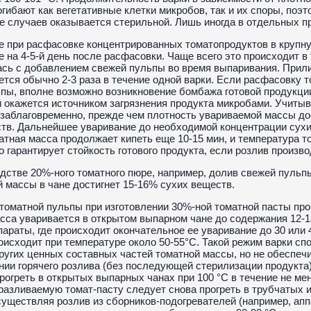
огибают как вегетативные клетки микробов, так и их споры, поэ
 случаев оказывается стерильной. Лишь иногда в отдельных п
е при расфасовке концентрированных томатопродуктов в крупн
 на 4-5-й день после расфасовки. Чаще всего это происходит в 
сь с добавлением свежей пульпы во время выпаривания. Прил
тся обычно 2-3 раза в течение одной варки. Если расфасовку т
пы, вполне возможно возникновение бомбажа готовой продукции,
и окажется источником загрязнения продукта микробами. Учиты
заблаговременно, прежде чем плотность увариваемой массы д
тв. Дальнейшее уваривание до необходимой концентрации сухи
атная масса продолжает кипеть еще 10-15 мин, и температура т
то гарантирует стойкость готового продукта, если розлив произ
дстве 20%-ного томатного пюре, например, долив свежей пульпы
 массы в чане достигнет 15-16% сухих веществ.
томатной пульпы при изготовлении 30%-ной томатной пасты про
сса уваривается в открытом выпарном чане до содержания 12-
параты, где происходит окончательное ее уваривание до 30 или
оисходит при температуре около 50-55°С. Такой режим варки с
ругих ценных составных частей томатной массы, но не обеспеч
ии горячего розлива (без последующей стерилизации продукта
рогреть в открытых выпарных чанах при 100 °С в течение не ме
 разливаемую томат-пасту следует снова прогреть в трубчатых
существляя розлив из сборников-подогревателей (например, ап