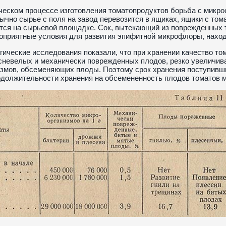
ческом процессе изготовления томатопродуктов борьба с микро
ычно сырье с поля на завод перевозится в ящиках, ящики с том
ся на сырьевой площадке. Сок, вытекающий из поврежденных то
оприятные условия для развития эпифитной микрофлоры, наход
ические исследования показали, что при хранении качество то
сневелых и механически поврежденных плодов, резко увеличив
змов, обсеменяющих плоды. Поэтому срок хранения поступивши
должительности хранения на обсемененность плодов томатов ми