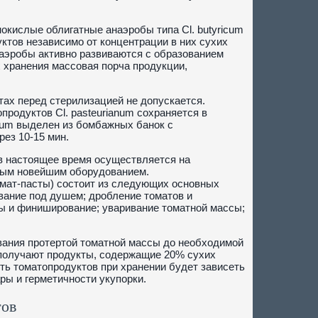
нокислые облигатные анаэробы типа Cl. butyricum
ктов независимо от концентрации в них сухих
аэробы активно развиваются с образованием
 хранения массовая порча продукции,
ах перед стерилизацией не допускается.
одуктов Cl. pasteurianum сохраняется в
ricum выделен из бомбажных банок с
ез 10-15 мин.
в настоящее время осуществляется на
ным новейшим оборудованием.
омат-пасты) состоит из следующих основных
ивание под душем; дробление томатов и
пы и финиширование; уваривание томатной массы;
вания протертой томатной массы до необходимой
 получают продукты, содержащие 20% сухих
ть томатопродуктов при хранении будет зависеть
ры и герметичности укупорки.
тов