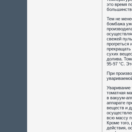
это время п
большинстве
Тем не мене
бомбажа уже
производила
осуществляе
свежей пуль
прогреться 
прекращать 
сухих вещес
долива. Том
95-97 °С. Э
При произво
увариваемой
Уваривание 
томатная ма
в вакуум-ап
аппарате пр
веществ и д
осуществлен
всю массу п
Кроме того,
действия, о