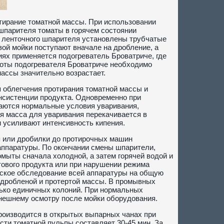
тирание томатной массы. При использовании
шпарителя томаты в горячем состоянии
о ленточного шпарителя установлены трубчатые
вой мойки поступают вначале на дробление, а
иях применяется подогреватель Броватриче, где
боты подогревателя Броватриче необходимо
ассы значительно возрастает.
я облегчения протирания томатной массы и
нсистенции продукта. Одновременно при
даются нормальные условия уваривания,
я масса для уваривания перекачивается в
и усиливают интенсивность кипения.
я или дробилки до протирочных машин
аппаратуры. По окончании смены шпарители,
ыты сначала холодной, а затем горячей водой и
ового продукта или при нарушении режима
еское обследование всей аппаратуры на общую
 дробленой и протертой массы. В промывных
ько единичных колоний. При нормальных
внешнему осмотру после мойки оборудования.
производится в открытых выпарных чанах при
сти томатной пульпы составляет 30-45 мин. За