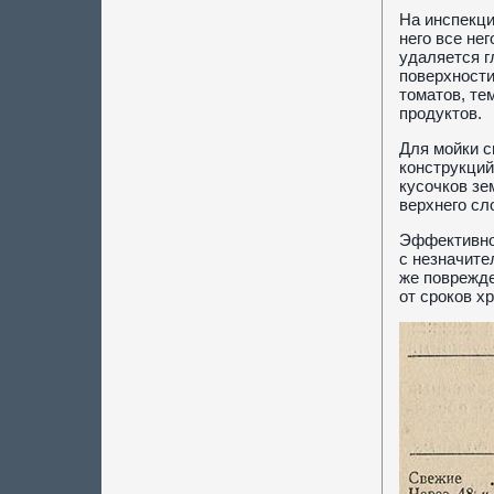
На инспекци
него все не
удаляется г
поверхности
томатов, те
продуктов.
Для мойки 
конструкций
кусочков зе
верхнего сл
Эффективнос
с незначите
же поврежде
от сроков х