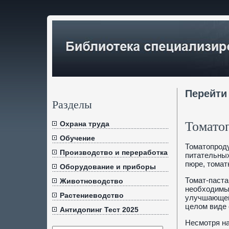
Перейти
Разделы
Томато
Охрана труда
Обучение
Томатопроду
Производство и переработка
питательных
пюре, томат
Оборудование и приборы
Томат-паста
Животноводство
необходимые
Растениеводство
улучшающей 
целом виде 
Антидопинг Тест 2025
Несмотря на