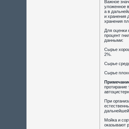
Важное знач
уложенное в
а в дальней
и хранения 
хранения пл
Для оценки 
процент гни
данными:
Сырье хорош
2%.
Сырье средн
Сырье плохо
Примечани
протирание 
автоцистерн
При организ
естественны
дальнейшей 
Мойка и сор
оказывают р