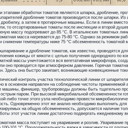
этапами обработки томатов являются шпарка, дробление, про
парителей дробление томатов производится после шпарки. Из 
 дробилку, а затем в протирочные машины. Если в линии вмест
ли, то отсортированные томаты после инспекции и второй душе
еную массу подогревают до 85 °С. В итальянских томатных лин
оматная масса нагревается до 75-80 °С. Однако за режимом ра
и снижении температуры ниже 75 °С обсемененность томатной м
ошпаривание и дробление томатов, как известно, проводятся дл
лоения кожицы от мякоти с целью получения однородного по ко
матной массы уничтожается вся вегетативная микрофлора, соз
ли оно проводится при атмосферном давлении. Горячая томатна
н. Здесь она быстро закипает, возникающие конвекционные ток
ический контроль участка технологической линии от шпарител
о в основном направлен на соблюдение чистоты применяемой 
 машины, финишер, трубопроводы должны быть тщательно пром
острым паром. При высокой микробиальной обсемененности гот
кой-либо точке этого узла необходимо провести микробиологич
сть. Одновременно этот же анализ необходимо выполнить для
изируемых на общую обсемененность, допускается наличие тол
боты этот участок линии достаточно подвергать ежедневному 
оматная масса поступает на уваривание и розлив. Уваривание 
 100-101 °С. Продолжительность варки в зависимости от плотно