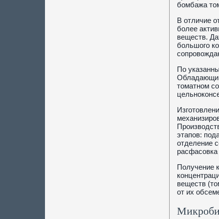
бомбажа том
В отличие о
более актив
веществ. Да
большого ко
сопровождаю
По указанны
Обладающий 
томатном со
цельноконсе
Изготовлени
механизиро
Производств
этапов: под
отделение с
расфасовка 
Получение к
концентраци
веществ (то
от их обсем
Микробио