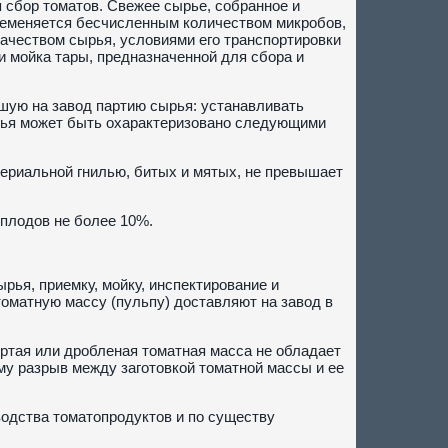
 сбор томатов. Свежее сырье, собранное и
семеняется бесчисленным количеством микробов,
качеством сырья, условиями его транспортировки
и мойка тары, предназначенной для сбора и
шую на завод партию сырья: устанавливать
ырья может быть охарактеризовано следующими
ериальной гнилью, битых и мятых, не превышает
 плодов не более 10%.
ья, приемку, мойку, инспектирование и
томатную массу (пульпу) доставляют на завод в
ертая или дробленая томатная масса не обладает
му разрыв между заготовкой томатной массы и ее
одства томатопродуктов и по существу