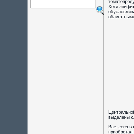
томатопроду
Хотя эпифит
обусловлива
облигатными
Центрально
выделены сл
Bac. cereus
приобретал 