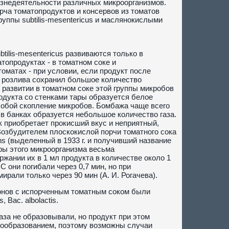
изнедеятельности различных микроорганизмов.
ча томатопродуктов и консервов из томатов
ппы subtilis-mesentericus и маслянокислыми
tilis-mesentericus развиваются только в
топродуктах - в томатном соке и
оматах - при условии, если продукт после
о розлива сохранил большое количество
 развитии в томатном соке этой группы микробов
одукта со стенками тары образуется белое
обой скопление микробов. Бомбажа чаще всего
 в банках образуется небольшое количество газа.
 приобретает прокисший вкус и неприятный,
Возбудителем плоскокислой порчи томатного сока
ns (выделенный в 1933 г. и получивший название
оры этого микроорганизма весьма
жании их в 1 мл продукта в количестве около 1
С они погибали через 0,7 мин, но при
ирали только через 90 мин (А. И. Рогачева).
нов с испорченным томатным соком были
Bac. albolactis.
газа не образовывали, но продукт при этом
газообразованием, поэтому возможны случаи