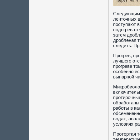
Следующими 
ленточных ш
поступают в
подогревате
затем дробл
дробленая т
следить. Пр
Прогрев, пр
лучшего отс
прогреве то
особенно ес
выпарной ча
Микробиолог
включительн
протирочные
обработаны 
работы в ка
обсемененно
водах, анал
условиях ра
Протертая т
температуре