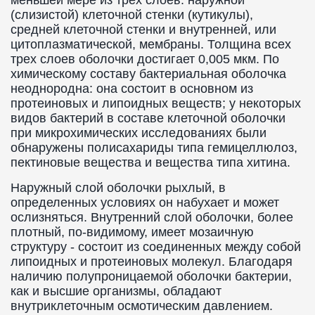
меньшей мере из трех слоев: наружной
(слизистой) клеточной стенки (кутикулы),
средней клеточной стенки и внутренней, или
цитоплазматической, мембраны. Толщина всех
трех слоев оболочки достигает 0,005 мкм. По
химическому составу бактериальная оболочка
неоднородна: она состоит в основном из
протеиновых и липоидных веществ; у некоторых
видов бактерий в составе клеточной оболочки
при микрохимических исследованиях были
обнаружены полисахариды типа гемицеллюлоз,
пектиновые вещества и вещества типа хитина.
Наружный слой оболочки рыхлый, в
определенных условиях он набухает и может
ослизняться. Внутренний слой оболочки, более
плотный, по-видимому, имеет мозаичную
структуру - состоит из соединенных между собой
липоидных и протеиновых молекул. Благодаря
наличию полупроницаемой оболочки бактерии,
как и высшие организмы, обладают
внутриклеточным осмотическим давлением.