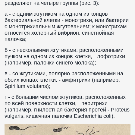
разделяют на четыре группы (рис. 3):
а - с одним жгутиком на одном из концов
бактериальной клетки - монотрихи, или бактерии
с монотрихиальным жгутованием; к монотрихам
относится холерный вибрион, синегнойная
палочка;
б - с несколькими жгутиками, расположенными
пучком на одном из концов клетки, - лофотрихи
(например, палочки синего молока);
в - со жгутиками, полярно расположенными на
обоих концах клетки, - амфитрихи (например,
Spirillum volutans);
г - с большим числом жгутиков, расположенных
по всей поверхности клетки, - перитрихи
(например, гнилостная бактерия протей - Proteus
vulgaris, кишечная палочка Escherichia coli).