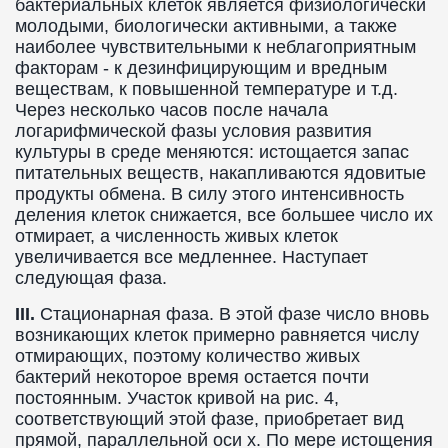
бактериальных клеток является физиологически
молодыми, биологически активными, а также
наиболее чувствительными к неблагоприятным
факторам - к дезинфицирующим и вредным
веществам, к повышенной температуре и т.д.
Через несколько часов после начала
логарифмической фазы условия развития
культуры в среде меняются: истощается запас
питательных веществ, накапливаются ядовитые
продукты обмена. В силу этого интенсивность
деления клеток снижается, все большее число их
отмирает, а численность живых клеток
увеличивается все медленнее. Наступает
следующая фаза.
III.
Стационарная фаза. В этой фазе число вновь
возникающих клеток примерно равняется числу
отмирающих, поэтому количество живых
бактерий некоторое время остается почти
постоянным. Участок кривой на рис. 4,
соответствующий этой фазе, приобретает вид
прямой, параллельной оси х. По мере истощения