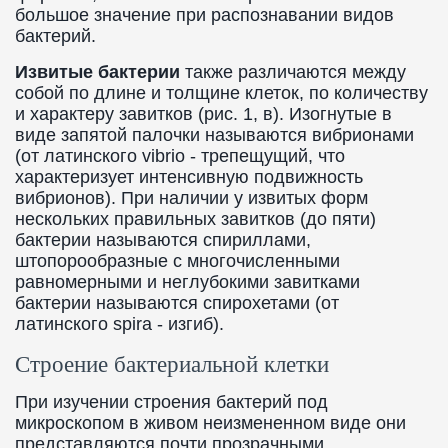
большое значение при распознавании видов
бактерий.
Извитые бактерии
также различаются между
собой по длине и толщине клеток, по количеству
и характеру завитков (рис. 1, в). Изогнутые в
виде запятой палочки называются вибрионами
(от латинского vibrio - трепещущий, что
характеризует интенсивную подвижность
вибрионов). При наличии у извитых форм
нескольких правильных завитков (до пяти)
бактерии называются спириллами,
штопорообразные с многочисленными
равномерными и неглубокими завитками
бактерии называются спирохетами (от
латинского spira - изгиб).
Строение бактериальной клетки
При изучении строения бактерий под
микроскопом в живом неизмененном виде они
представляются почти прозрачными,