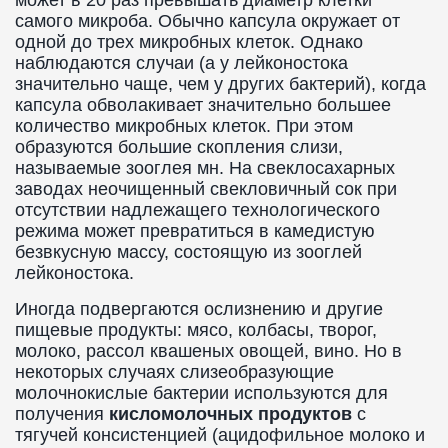
может в 20 раз превышать диаметр клетки
самого микроба. Обычно капсула окружает от
одной до трех микробных клеток. Однако
наблюдаются случаи (а у лейконостока
значительно чаще, чем у других бактерий), когда
капсула обволакивает значительно большее
количество микробных клеток. При этом
образуются большие скопления слизи,
называемые зооглея мн. На свеклосахарных
заводах неочищенный свекловичный сок при
отсутствии надлежащего технологического
режима может превратиться в камедистую
безвкусную массу, состоящую из зооглей
лейконостока.
Иногда подвергаются ослизнению и другие
пищевые продукты: мясо, колбасы, творог,
молоко, рассол квашеных овощей, вино. Но в
некоторых случаях слизеобразующие
молочнокислые бактерии используются для
получения
кисломолочных продуктов
с
тягучей консистенцией (ацидофильное молоко и