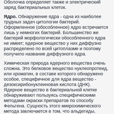
Оболочка определяет также и электрический
заряд бактериальных клеток.
Ядро.
Обнаружение ядра - одна из наиболее
трудных задач цитологии бактерий.
Оформленное (обособленное) ядро встречается
лишь у немногих бактерий. Большинство же
бактерий морфологически обособленного ядра
не имеет; ядерное вещество у них диффузно
распределено по всей цитоплазме и поэтому
получило название диффузного ядра.
Химическая природа ядерного вещества очень
сложна. Это белковое вещество нуклеопротеид,
или хроматин, в составе которого обнаружено
особое, специфичное для ядра вещество -
дезоксирибонуклеиновая кислота (ДНК).
Ядерное вещество в бактериальной клетке
обнаруживают пользуясь специфическими
методами окраски препаратов по способу
Фельгена. Сущность этого микрохимического
метода заключается в том, что альдегиды,