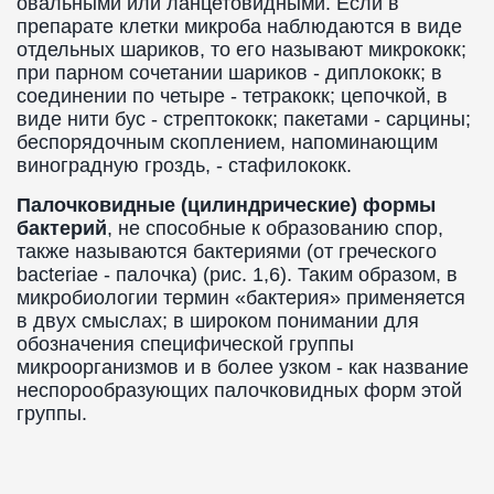
овальными или ланцетовидными. Если в
препарате клетки микроба наблюдаются в виде
отдельных шариков, то его называют микрококк;
при парном сочетании шариков - диплококк; в
соединении по четыре - тетракокк; цепочкой, в
виде нити бус - стрептококк; пакетами - сарцины;
беспорядочным скоплением, напоминающим
виноградную гроздь, - стафилококк.
Палочковидные (цилиндрические) формы
бактерий
, не способные к образованию спор,
также называются бактериями (от греческого
bacteriae - палочка) (рис. 1,6). Таким образом, в
микробиологии термин «бактерия» применяется
в двух смыслах; в широком понимании для
обозначения специфической группы
микроорганизмов и в более узком - как название
неспорообразующих палочковидных форм этой
группы.