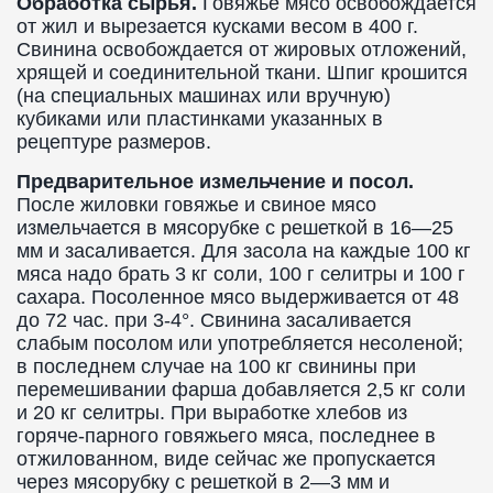
Обработка сырья.
Говяжье мясо освобождается
от жил и вырезается кусками весом в 400 г.
Свинина освобождается от жировых отложений,
хрящей и соединительной ткани. Шпиг крошится
(на специальных машинах или вручную)
кубиками или пластинками указанных в
рецептуре размеров.
Предварительное измельчение и посол.
После жиловки говяжье и свиное мясо
измельчается в мясорубке с решеткой в 16—25
мм и засаливается. Для засола на каждые 100 кг
мяса надо брать 3 кг соли, 100 г селитры и 100 г
сахара. Посоленное мясо выдерживается от 48
до 72 час. при 3-4°. Свинина засаливается
слабым посолом или употребляется несоленой;
в последнем случае на 100 кг свинины при
перемешивании фарша добавляется 2,5 кг соли
и 20 кг селитры. При выработке хлебов из
горяче-парного говяжьего мяса, последнее в
отжилованном, виде сейчас же пропускается
через мясорубку с решеткой в 2—3 мм и