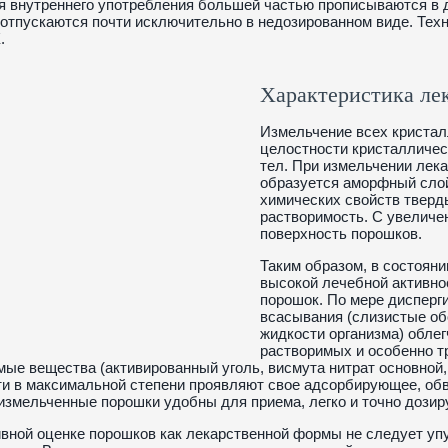
 внутреннего употребления большей частью прописываются в 
отпускаются почти исключительно в недозированном виде. Тех
.
Характеристика ле
Измельчение всех кристал
целостности кристалличес
тел. При измельчении лек
образуется аморфный слой
химических свойств тверды
растворимость. С увеличе
поверхность порошков.
Таким образом, в состоян
высокой лечебной активно
порошок. По мере дисперг
всасывания (слизистые обо
жидкости организма) обле
растворимых и особенно т
ые вещества (активированный уголь, висмута нитрат основной, б
и в максимальной степени проявляют свое адсорбирующее, об
 измельченные порошки удобны для приема, легко и точно дозиру
вной оценке порошков как лекарственной формы не следует упу