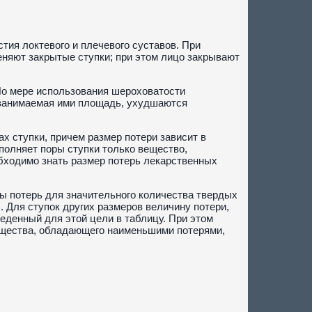
тия локтевого и плечевого суставов. При
няют закрытые ступки; при этом лицо закрывают
По мере использования шероховатости
 занимаемая ими площадь, ухудшаются
х ступки, причем размер потери зависит в
полняет поры ступки только вещество,
бходимо знать размер потерь лекарственных
ы потерь для значительного количества твердых
. Для ступок других размеров величину потери,
еденный для этой цели в таблицу. При этом
вещества, обладающего наименьшими потерями,