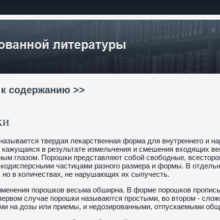
 к содержанию >>
ки
азывается твердая лекарственная форма для внутреннего и н
 кажущаяся в результате измельчения и смешения входящих ве
ным глазом. Порошки представляют собой свободные, всесторо
кодисперсными частицами разного размера и формы. В отдельн
 но в количествах, не нарушающих их сыпучесть.
менения порошков весьма обширна. В форме порошков прописыв
первом случае порошки называются простыми, во втором - слож
и на дозы или приемы, и недозированными, отпускаемыми обще