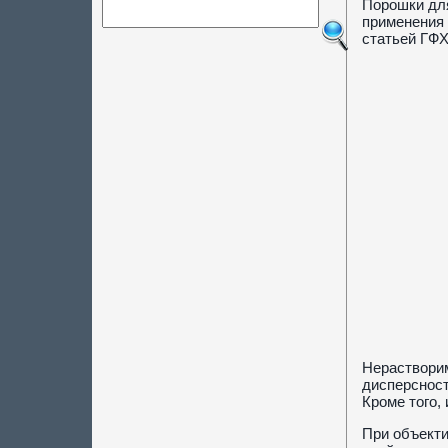
Порошки для
применения 
статьей ГФХ
Нерастворим
дисперсност
Кроме того,
При объекти