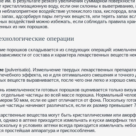
е им. В результате резкого увеличения суммарной поверхности
т кристаллизационную воду, если они склонны к выветриванию, 
 неблагоприятное воздействие углекислого газа, кислорода, вла
 запах, адсорбируя пары летучих веществ, или терять запах в
ых воздействий можно избежать, если соблюдать правила хран
енных из них порошков.
ехнологические операции
ие порошков складывается из следующих операций: измельчени
 зависимости от состава и характера лекарственных веществ н
ие
(pulverisatio). Измельчение твердых лекарственных препарат
ечебного эффекта, но и для оптимального смешения и точного 
ых веществ выравнивается, после чего они легко и хорошо сме
нь измельченности готовых порошков оценивается только визу
отдельные частицы во всей массе порошка. Нормальный челове
мером 50 мкм, если ее цвет отличается от фона. Поскольку гото
ые частицы начинают различаться, если их размер превышает 7
карственные вещества могут быть кристаллическими или амор
, однако в аптеке приходится измельчать и куски аморфных те
оскольку в условиях аптеки всегда приходится измельчать небо
я простейшая аппаратура и приспособления.