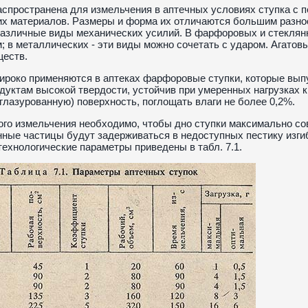
спространена для измельчения в аптечных условиях ступка с п
их материалов. Размеры и форма их отличаются большим разноо
азличные виды механических усилий. В фарфоровых и стеклян
; в металлических - эти виды можно сочетать с ударом. Агато
ществ.
роко применяются в аптеках фарфоровые ступки, которые вып
дуктам высокой твердости, устойчив при умеренных нагрузках 
глазурованную) поверхность, поглощать влаги не более 0,2%.
го измельчения необходимо, чтобы дно ступки максимально сов
ные частицы будут задерживаться в недоступных пестику изг
технологические параметры приведены в табл. 7.1.