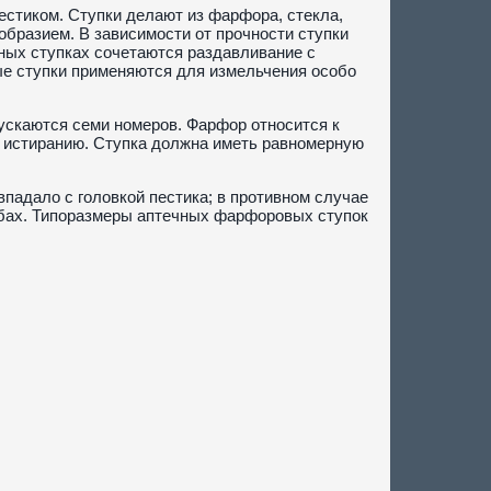
естиком. Ступки делают из фарфора, стекла,
бразием. В зависимости от прочности ступки
ных ступках сочетаются раздавливание с
вые ступки применяются для измельчения особо
ускаются семи номеров. Фарфор относится к
к истиранию. Ступка должна иметь равномерную
падало с головкой пестика; в противном случае
ибах. Типоразмеры аптечных фарфоровых ступок