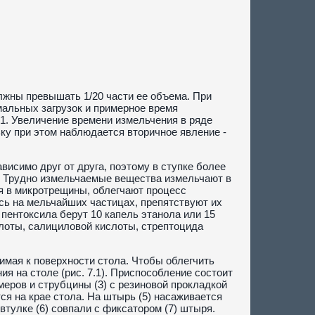
лжны превышать 1/20 части ее объема. При
мальных загрузок и примерное время
.1. Увеличение времени измельчения в ряде
ку при этом наблюдается вторичное явление -
висимо друг от друга, поэтому в ступке более
и. Трудно измельчаемые вещества измельчают в
ая в микротрещины, облегчают процесс
сь на мельчайших частицах, препятствуют их
пентоксила берут 10 капель этанола или 15
слоты, салициловой кислоты, стрептоцида
имая к поверхности стола. Чтобы облегчить
я на столе (рис. 7.1). Приспособление состоит
меров и струбцины (3) с резиновой прокладкой
ся на крае стола. На штырь (5) насаживается
втулке (6) совпали с фиксатором (7) штыря.