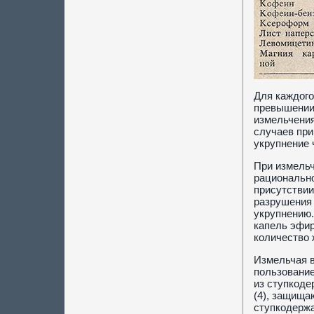
Для каждого
превышении 
измельчения
случаев при
укрупнение 
При измельч
рационально
присутствии
разрушения 
укрупнению.
капель эфир
количество
Измельчая в
пользование
из ступкоде
(4), защища
ступкодержа