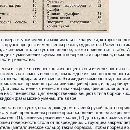
 номера ступки имеются максимальные загрузки, которые не до
загрузок процесс измельчения резко ухудшается. Размер опти
, экспериментально установленное, также приводятся в табл. 7
водит к уменьшению суммарной поверхности порошков, посколь
частиц вещества.
ении в ступке сразу нескольких веществ они измельчаются неза
 измельчать смесь веществ, чем каждое из них по отдельност
 этанола, эфира или их смеси. Эти жидкие компоненты, проник
кристаллов, производя расклинивающий эффект, и, адсорбируя
 Для лекарственных веществ типа камфоры, фенилсалицилата, 
а на 1 г вещества. Для лекарственных веществ типа борной ки
 жидкой фазы можно уменьшить вдвое.
ещества в ступке, последнюю держат левой рукой, плотно приж
 ступкой, предложены разные приспособления для ее закреплени
ржателя (1), сменных резиновых колец (2) для ступок разных но
ющей поверхность стола от повреждений. Струбцина закрепляет
тель (металлическое кольцо) таким образом, чтобы прорези во 