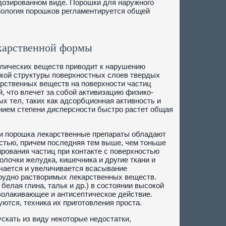
дозированном виде. Порошки для наружного
нология порошков регламентируется общей
карственной формы
лических веществ приводит к нарушению
кой структуры поверхностных слоев твердых
арственных веществ на поверхности частиц
, что влечет за собой активизацию физико-
х тел, таких как адсорбционная активность и
нием степени дисперсности быстро растет общая
ии порошка лекарственные препараты обладают
стью, причем последняя тем выше, чем тоньше
ирования частиц при контакте с поверхностью
лочки желудка, кишечника и другие ткани и
гчается и увеличивается всасывание
рудно растворимых лекарственных веществ.
елая глина, тальк и др.) в состоянии высокой
волакивающее и антисептическое действие.
ются, техника их приготовления проста.
скать из виду некоторые недостатки,