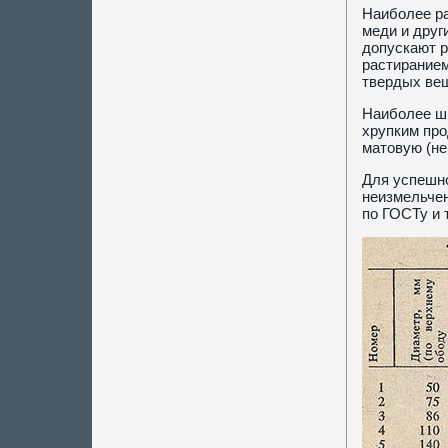
Наиболее ра
меди и друг
допускают р
растиранием
твердых ве
Наиболее ши
хрупким про
матовую (не
Для успешно
неизмельчен
по ГОСТу и 