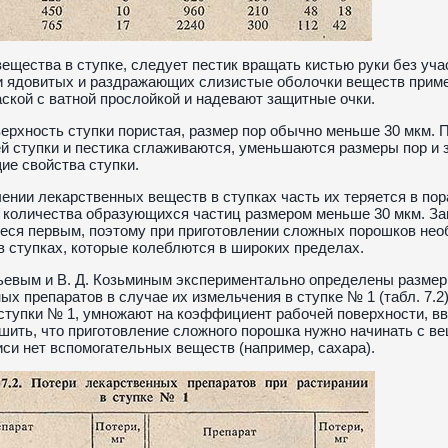
ещества в ступке, следует пестик вращать кистью руки без учас
 ядовитых и раздражающих слизистые оболочки веществ приме
ской с ватной прослойкой и надевают защитные очки.
ерхность ступки пористая, размер пор обычно меньше 30 мкм. 
й ступки и пестика сглаживаются, уменьшаются размеры пор и
е свойства ступки.
ении лекарственных веществ в ступках часть их теряется в пора
 количества образующихся частиц размером меньше 30 мкм. За
ся первым, поэтому при приготовлении сложных порошков нео
в ступках, которые колеблются в широких пределах.
ьевым и В. Д. Козьминым экспериментально определены размер
ых препаратов в случае их измельчения в ступке № 1 (табл. 7.2)
ступки № 1, умножают на коэффициент рабочей поверхности, вв
шить, что приготовление сложного порошка нужно начинать с 
иси нет вспомогательных веществ (например, сахара).