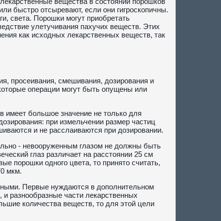
 лекарственные вещества в состоянии порошков
или быстро отсыревают, если они гигроскопичны.
ги, света. Порошки могут приобретать
следствие улетучивания пахучих веществ. Этих
ения как исходных лекарственных веществ, так
я, просеивания, смешивания, дозирования и
екоторые операции могут быть опущены или
ов имеет большое значение не только для
дозирования: при измельчении размер частиц
шиваются и не расслаиваются при дозировании.
ально - невооруженным глазом не должны быть
ческий глаз различает на расстоянии 25 см
вые порошки одного цвета, то принято считать,
0 мкм.
фными. Первые нуждаются в дополнительном
л, и разнообразные части лекарственных
льшие количества веществ, то для этой цели