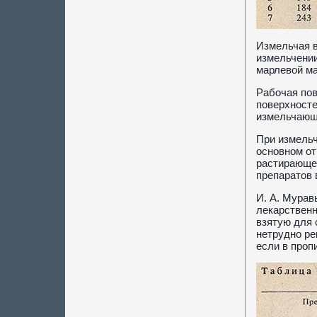
Измельчая в
измельчении
марлевой ма
Рабочая пов
поверхносте
измельчающи
При измельч
основном от
растирающее
препаратов 
И. А. Мурав
лекарственн
взятую для 
нетрудно ре
если в проп