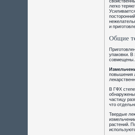
свойственны
легко теряю
Усиливается
посторонний
нежелательн
и приготовл
Общие т
Приготовлен
упаковки. В
совмещены.
Измельчен
повышения л
лекарственн
В ГФХ степе
обнаружены 
частицу раз
что отдельн
Твердые ле
измельчении
растений. П
используютс