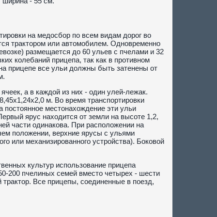
 ширина - 55 см.
тировки на медосбор по всем видам дорог во
ется трактором или автомобилем. Одновременно
евозке) размещается до 60 ульев с пчелами и 32
ких колебаний прицепа, так как в противном
на прицепе все ульи должны быть затенены от
м.
чеек, а в каждой из них - один улей-лежак.
 8,45x1,24x2,0 м. Во время транспортировки
на постоянное местонахождение эти ульи
ервый ярус находится от земли на высоте 1,2,
жней части одинакова. При расположении на
чем положении, верхние ярусы с ульями
ого или механизированного устройства). Боковой
твенных культур использование прицепа
50-200 пчелиных семей вместо четырех - шести
 трактор. Все прицепы, соединенные в поезд,