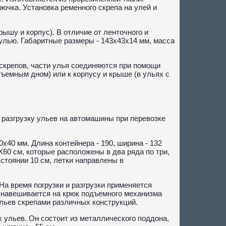
чка. Установка ременного скрепа на улей и
ышу и корпус). В отличие от ленточного и
улью. Габаритные размеры - 143х43х14 мм, масса
х скрепов, части улья соединяются при помощи
тъемным дном) или к корпусу и крыше (в ульях с
 разгрузку ульев на автомашины при перевозке
x40 мм. Длина контейнера - 190, ширина - 132
X60 см, которые расположены в два ряда по три,
сстоянии 10 см, летки направлены в
На время погрузки и разгрузки применяется
а навешивается на крюк подъемного механизма
ульев скрепами различных конструкций.
 ульев. Он состоит из металлического поддона,