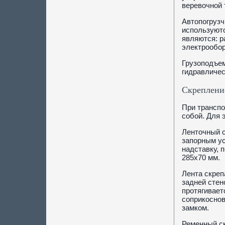
веревочной 
Автопогрузч
используютс
являются: р
электрообор
Грузоподъем
гидравличес
Скреплени
При транспо
собой. Для 
Ленточный с
запорным ус
надставку, 
285x70 мм.
Лента скреп
задней стен
протягивает
соприкоснов
замком.
Ременный ск