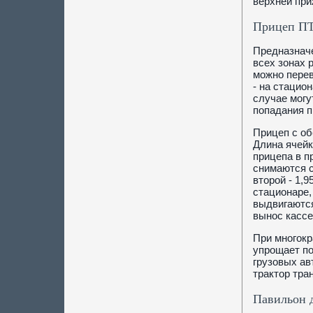
верхней при
Прицеп ПТ
Предназначе
всех зонах 
можно перев
- на стацио
случае могу
попадания п
Прицеп с об
Длина ячейки
прицепа в п
снимаются с
второй - 1,
стационаре,
выдвигаются
вынос кассе
При многокр
упрощает по
грузовых ав
трактор тра
Павильон 