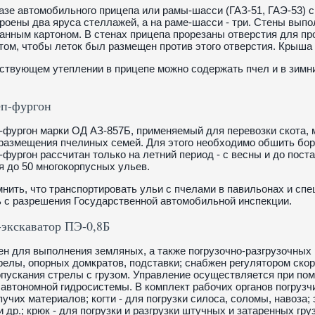
азе автомобильного прицепа или рамы-шасси (ГАЗ-51, ГАЭ-53) с
роены два яруса стеллажей, а на раме-шасси - три. Стены выпо
анным картоном. В стенах прицепа прорезаны отверстия для пр
том, чтобы леток был размещен против этого отверстия. Крыш
ствующем утеплении в прицепе можно содержать пчел и в зимн
п-фургон
фургон марки ОД АЗ-857Б, применяемый для перевозки скота, 
размещения пчелиных семей. Для этого необходимо обшить борт
фургон рассчитан только на летний период - с весны и до пост
 до 50 многокорпусных ульев.
нить, что транспортировать ульи с пчелами в павильонах и с
 с разрешения Государственной автомобильной инспекции.
-экскаватор ПЭ-0,8Б
н для выполнения земляных, а также погрузочно-разгрузочных р
релы, опорных домкратов, подставки; снабжен регулятором скор
опускания стрелы с грузом. Управление осуществляется при по
 автономной гидросистемы. В комплект рабочих органов погрузчи
пучих материалов; когти - для погрузки силоса, соломы, навоза;
и др.; крюк - для погрузки и разгрузки штучных и затаренных гр