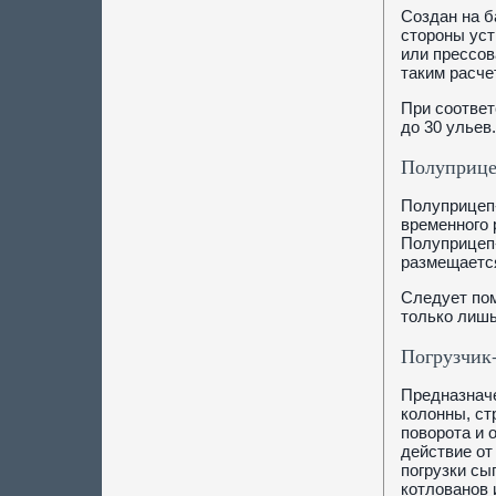
Создан на б
стороны уст
или прессов
таким расче
При соответ
до 30 ульев.
Полуприце
Полуприцеп-
временного 
Полуприцеп-
размещается
Следует пом
только лишь
Погрузчик
Предназначе
колонны, ст
поворота и 
действие от
погрузки сы
котлованов 