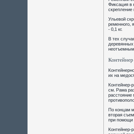
Фиксация в 
скрепление 
Ульевой скр
ременного, 
- 0,1 кг.
В тех случа
деревянных 
неотъемным
Контейнер
Контейнерно
их на медос
Контейнер-р
см. Рама ра
расстояние 
противопол
По концам м
вторая съем
при помощи 
Контейнер-р