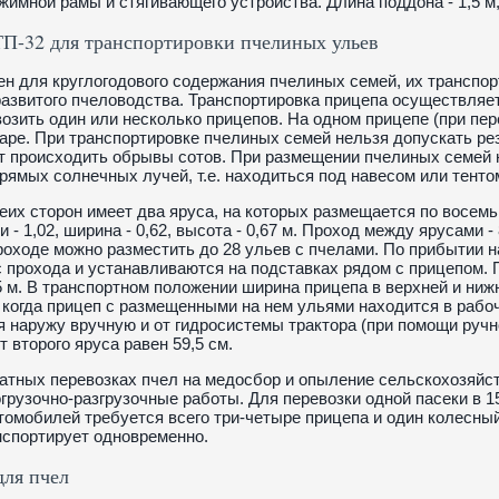
жимной рамы и стягивающего устройства. Длина поддона - 1,5 м,
П-32 для транспортировки пчелиных ульев
н для круглогодового содержания пчелиных семей, их транспор
развитого пчеловодства. Транспортировка прицепа осуществля
озить один или несколько прицепов. На одном прицепе (при пер
наре. При транспортировке пчелиных семей нельзя допускать рез
т происходить обрывы сотов. При размещении пчелиных семей 
рямых солнечных лучей, т.е. находиться под навесом или тенто
еих сторон имеет два яруса, на которых размещается по восемь я
 - 1,02, ширина - 0,62, высота - 0,67 м. Проход между ярусами -
роходе можно разместить до 28 ульев с пчелами. По прибытии 
 прохода и устанавливаются на подставках рядом с прицепом. П
95 м. В транспортном положении ширина прицепа в верхней и ни
 когда прицеп с размещенными на нем ульями находится в рабо
 наружу вручную и от гидросистемы трактора (при помощи ручн
т второго яруса равен 59,5 см.
атных перевозках пчел на медосбор и опыление сельскохозяйс
грузочно-разгрузочные работы. Для перевозки одной пасеки в 1
томобилей требуется всего три-четыре прицепа и один колесный
нспортирует одновременно.
для пчел