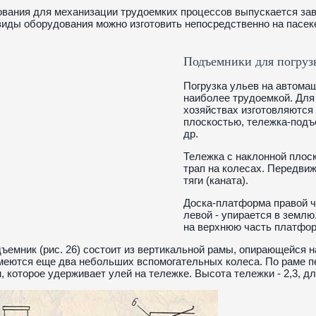
вания для механизации трудоемких процессов выпускается зав
иды оборудования можно изготовить непосредственно на пасек
Подъемники для погруз
Погрузка ульев на автома
наиболее трудоемкой. Для
хозяйствах изготовляются
плоскостью, тележка-подъе
др.
Тележка с наклонной плоск
трап на колесах. Передви
тяги (каната).
Доска-платформа правой ч
левой - упирается в землю
на верхнюю часть платфор
ъемник (рис. 26) состоит из вертикальной рамы, опирающейся 
еются еще два небольших вспомогательных колеса. По раме п
 которое удерживает улей на тележке. Высота тележки - 2,3, длина