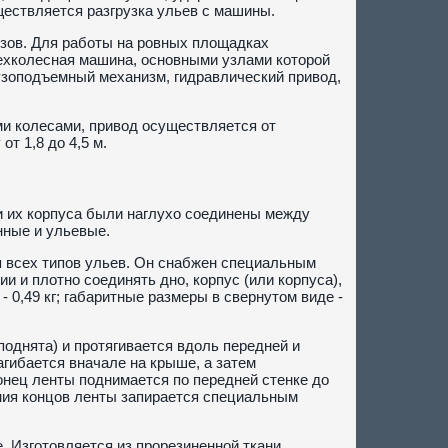
уществляется разгрузка ульев с машины.
рузов. Для работы на ровных площадках
ехколесная машина, основными узлами которой
узоподъемный механизм, гидравлический привод,
и колесами, привод осуществляется от
т 1,8 до 4,5 м.
и их корпуса были наглухо соединены между
нные и ульевые.
я всех типов ульев. Он снабжен специальным
 и плотно соединять дно, корпус (или корпуса),
- 0,49 кг; габаритные размеры в свернутом виде -
поднята) и протягивается вдоль передней и
агибается вначале на крыше, а затем
конец ленты поднимается по передней стенке до
ния концов ленты запирается специальным
. Изготовляется из прорезиненной ткани.