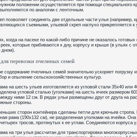
нужном положении осуществляется при помощи специального крю
выполняются по аналогии с ленточным.
еп позволяет соединять две отдельные части улья (например, кр
являющихся съемными, ульевой скреп наглухо прикрепляется к 
ях, когда на пасеке по какой-либо причине не оказалось готовы
реек, которые прибиваются к дну, корпусу и крыше (в ульях с о
 дном).
 для перевозки пчелиных семей
е содержание пчелиных семей значительно ускоряет погрузку и
бор и опыление сельскохозяйственных культур.
ама на шесть ульев изготовляется из угловой стали 35x40 или 40
зделена угловой сталью (уголками) на шесть ячеек размером 60
между ними 12 см. В рядах ульи размещены друг от друга на ра
ожные стороны.
еньших сторон контейнера сделаны петли для крючьев стропа. 
ная рама (190х132 см), не разделенная уголками на ячейки. Он
четырех тросов, протянутых к ее углам. Соединяются корпуса 
ама на три улья рассчитан для транспортировки многокорпусных