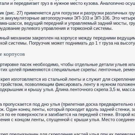
тали и передвигает груз в нужное место кузова. Аналогично ос
ик (рис. 27) применяется для погрузки и разгрузки различных г
я аккумуляторные автопогрузчики ЭП-103 и ЭП-106. Это четыр
ама-шасси, ведущий передний и управляемый задний мосты, гр
удование рулевого управления и тормозной системы.
ный механизм закреплен на корпусе между передними ведущим
кой системы. Погрузчик может поднимать до 1 т груза на высоту о
е корпусов
ртировке пасек необходимо, чтобы отдельные детали ульев ил
этих целей применяются специальные скрепы: ленточные, реме
креп изготовляется из стальной ленты и служит для скреплени
тройством, позволяющим фиксировать ленту в нужном положении
подкрышник и крышу улья. Длина ленточного скрепа 3,5 м, масса 
а пропускается под дно улья (прилетная доска предварительно 
ок. Один конец ленты, который проходит вдоль задней стенки, з
ся по ее поверхности и загибается на передней стенке. Второй 
ения с концом ленты, спущенной с крыши улья. Место соедине
реп предназначен для скрепления частей улья при их перевозке