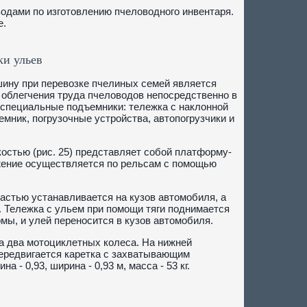
одами по изготовлению пчеловодного инвентаря.
е.
ки ульев
шину при перевозке пчелиных семей является
 облегчения труда пчеловодов непосредственно в
 специальные подъемники: тележка с наклонной
мник, погрузочные устройства, автопогрузчики и
остью (рис. 25) представляет собой платформу-
жение осуществляется по рельсам с помощью
астью устанавливается на кузов автомобиля, а
. Тележка с ульем при помощи тяги поднимается
мы, и улей переносится в кузов автомобиля.
на два мотоциклетных колеса. На нижней
ередвигается каретка с захватывающим
 - 0,93, ширина - 0,93 м, масса - 53 кг.