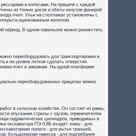
 рессорами и колесами. На прицепе с каждой
лнены из тонких досок и обиты изнутри фанерой
охода пчел. Ульи на стеллажах установлены с
а покрыта оцинкованным железом.
ий период. В одном павильоне можно разместить
можно переоборудовать для транспортировки и
а и на уровне летков сделать отверстия.
ановки пчел в зимовник. На одной платформе
пециально переоборудованных прицепах можно
абот в сельском хозяйстве. Он состоит из рамы,
ости опускания стрелы с грузом, ограничителем
мощи гидравлических цилиндров, приводимых в
ка-экскаватора ПЭ-0,8Б входят: ковш - для
 экскаваторная лопата - для рытья траншей,
узов; бульдозерная навеска - для подгребания