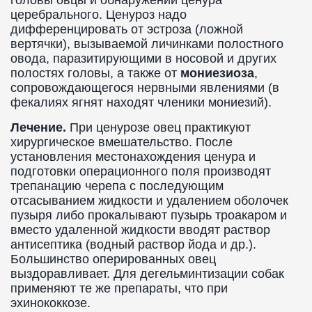
головы овцы и обнаружении ценура
церебрального. Ценуроз надо
дифференцировать от эстроза (ложной
вертячки), вызываемой личинками полостного
овода, паразитирующими в носовой и других
полостях головы, а также от
мониезиоза
,
сопровождающегося нервными явлениями (в
фекалиях ягнят находят членики мониезий).
Лечение.
При ценурозе овец практикуют
хирургическое вмешательство. После
установления местонахождения ценура и
подготовки операционного поля производят
трепанацию черепа с последующим
отсасыванием жидкости и удалением оболочек
пузыря либо прокалывают пузырь троакаром и
вместо удаленной жидкости вводят раствор
антисептика (водный раствор йода и др.).
Большинство оперированных овец
выздоравливает. Для дегельминтизации собак
применяют те же препараты, что при
эхинококкозе.