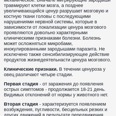
механическое. Вначале мигрирующие зародыши
травмируют клетки мозга, а позднее
увеличивающийся ценур разрушает мозговую и
костную ткани головы с последующими
нарушениями нервной системы, которые в
зависимости от локализации ценура мозгового
проявляются довольно характерными
клиническими признаками болезни. Болезнь
может осложняться микробами,
инокулированными зародышами паразита. Не
исключено также сенсибилизирующее действие
продуктов жизнедеятельнасти ценура мозгового.
Клинические признаки.
В течении ценуроза у
овец различают четыре стадии.
Первая стадия
- от заражения до появления
острых симптомов - продолжается 18-21 день.
Видимых отклонений от нормы у животного нет.
Вторая стадия
- характеризуется появлением
возбуждения, пугливости, бесцельных резких и
других движений в результате передвижения