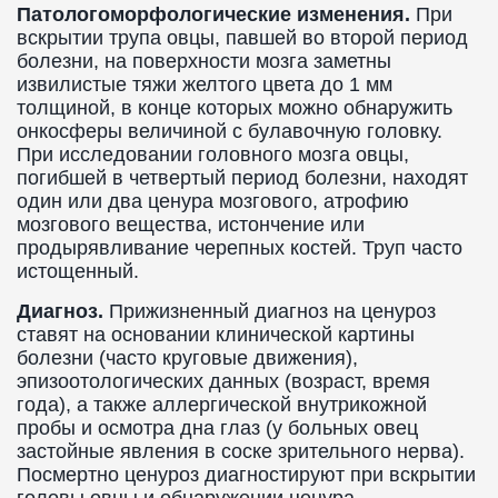
Патологоморфологические изменения.
При
вскрытии трупа овцы, павшей во второй период
болезни, на поверхности мозга заметны
извилистые тяжи желтого цвета до 1 мм
толщиной, в конце которых можно обнаружить
онкосферы величиной с булавочную головку.
При исследовании головного мозга овцы,
погибшей в четвертый период болезни, находят
один или два ценура мозгового, атрофию
мозгового вещества, истончение или
продырявливание черепных костей. Труп часто
истощенный.
Диагноз.
Прижизненный диагноз на ценуроз
ставят на основании клинической картины
болезни (часто круговые движения),
эпизоотологических данных (возраст, время
года), а также аллергической внутрикожной
пробы и осмотра дна глаз (у больных овец
застойные явления в соске зрительного нерва).
Посмертно ценуроз диагностируют при вскрытии