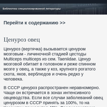
Перейти к содержанию >>
Ценуроз овец
Ценуроз (вертячка) вызывается ценуром
мозговым - личиночной стадией цестоды
Multiceps multiceps из сем. Taeniidae. Ценур
мозговой обитает в головном и реже спинном
мозге у овец, а также у коз, крупного рогатого
скота, яков, верблюдов и очень редко у
человека.
В СССР ценуроз распространен неравномерно.
Чаще он встречается в зонах интенсивного
овцеводства. Если все случаи заболеваний овец
ценурозом в СССР принять за 100%, то на