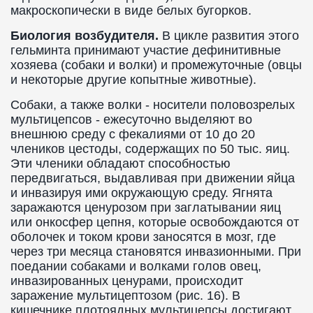
макроскопически в виде белых бугорков.
Биология возбудителя.
В цикле развития этого
гельминта принимают участие дефинитивные
хозяева (собаки и волки) и промежуточные (овцы
и некоторые другие копытные животные).
Собаки, а также волки - носители половозрелых
мультицепсов - ежесуточно выделяют во
внешнюю среду с фекалиями от 10 до 20
члеников цестоды, содержащих по 50 тыс. яиц.
Эти членики обладают способностью
передвигаться, выдавливая при движении яйца
и инвазируя ими окружающую среду. Ягнята
заражаются ценурозом при заглатывании яиц
или онкосфер цепня, которые освобождаются от
оболочек и током крови заносятся в мозг, где
через три месяца становятся инвазионными. При
поедании собаками и волками голов овец,
инвазированных ценурами, происходит
заражение мультицептозом (рис. 16). В
кишечнике плотоядных мультицепсы достигают