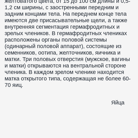
желтоватого цвета, от 15 до 100 см длины и 0,5-
1,2 см ширины, с заостренными передним и
задним концами тела. На переднем конце тела
имеются две присасывательные щели, а также
внутренняя сегментация гермафродитных и
зрелых члеников. В гермафродитных члениках
расположены органы половой системы
(одинарный половой аппарат), состоящие из
семенников, оотипа, желточников, яичника и
матки. Три половых отверстия (мужское, вагины
и матки) открываются на вентральной стороне
членика. В каждом зрелом членике находится
матка открытого типа, содержащая не более 60-
70 яиц.
Яйца