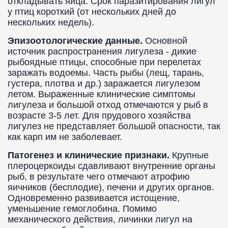
откладывать яйца. Срок паразитирования лигул
у птиц короткий (от нескольких дней до
нескольких недель).
Эпизоотологические данные.
Основной
источник распространения лигулеза - дикие
рыбоядные птицы, способные при перелетах
заражать водоемы. Часть рыбы (лещ, тарань,
густера, плотва и др.) заражается лигулезом
летом. Выраженные клинические симптомы
лигулеза и большой отход отмечаются у рыб в
возрасте 3-5 лет. Для прудового хозяйства
лигулез не представляет большой опасности, так
как карп им не заболевает.
Патогенез и клинические признаки.
Крупные
плероцеркоиды сдавливают внутренние органы
рыб, в результате чего отмечают атрофию
яичников (бесплодие), печени и других органов.
Одновременно развивается истощение,
уменьшение гемоглобина. Помимо
механического действия, личинки лигул на