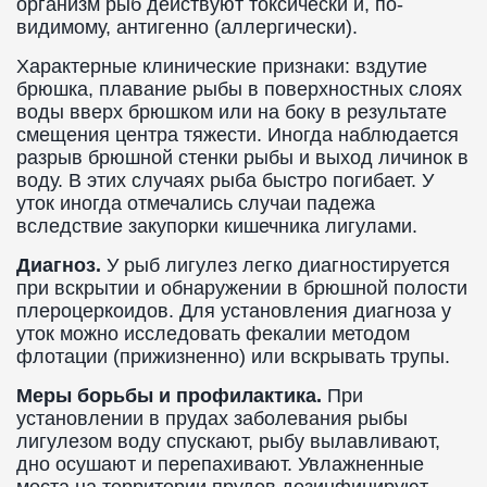
организм рыб действуют токсически и, по-
видимому, антигенно (аллергически).
Характерные клинические признаки: вздутие
брюшка, плавание рыбы в поверхностных слоях
воды вверх брюшком или на боку в результате
смещения центра тяжести. Иногда наблюдается
разрыв брюшной стенки рыбы и выход личинок в
воду. В этих случаях рыба быстро погибает. У
уток иногда отмечались случаи падежа
вследствие закупорки кишечника лигулами.
Диагноз.
У рыб лигулез легко диагностируется
при вскрытии и обнаружении в брюшной полости
плероцеркоидов. Для установления диагноза у
уток можно исследовать фекалии методом
флотации (прижизненно) или вскрывать трупы.
Меры борьбы и профилактика.
При
установлении в прудах заболевания рыбы
лигулезом воду спускают, рыбу вылавливают,
дно осушают и перепахивают. Увлажненные