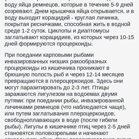
воду яйца ремнецов, которые в течение 5-9 дней
созревают. Днем крышечка яйца открывается, и в
воду выходит корацидий - круглая личинка,
покрытая ресничками, способная жить в водной
среде 1-2 суток. Циклопы и диаптомусы
заглатывают корацидиев, из которых через 10-15
дней формируются процеркоиды.
При поедании карповыми рыбами
инвазированных низших ракообразных
процеркоиды из кишечника проникают в
брюшную полость рыб и через 12-14 месяцев
превращаются в плероцеркоидов. Здесь они
могут паразитировать до 2-3 лет. Птицы
заражаются лигулезом на водоемах двумя
путями: при поедании рыбы, инвазированной
личинками ремнецов (что наблюдается чаще),
или путем заглатывания плероцеркоидов,
свободноплавающих в воде (после гибели
рыбы). Лигулы в кишечнике птиц через 2-5 дней
становятся половозрелыми и начинают