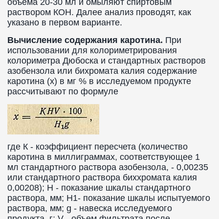
объема 20-30 мл и омыляют спиртовым
раствором КОН. Далее анализ проводят, как
указано в первом варианте.
Вычисление содержания каротина.
При
использовании для колориметрирования
колориметра Дюбоска и стандартных растворов
азобензола или бихромата калия содержание
каротина (х) в мг % в исследуемом продукте
рассчитывают по формуле
где К - коэффициент пересчета (количество
каротина в миллиграммах, соответствующее 1
мл стандартного раствора азобензола, - 0,00235
или стандартного раствора биххромата калия
0,00208); H - показание шкалы стандартного
раствора, мм; H1- показание шкалы испытуемого
раствора, мм; g - навеска исследуемого
продукта, г; V - объем фильтрата после