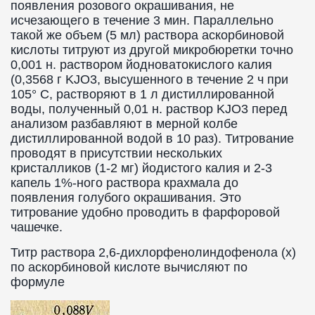
появления розового окрашивания, не
исчезающего в течение 3 мин. Параллельно
такой же объем (5 мл) раствора аскорбиновой
кислоты титруют из другой микробюретки точно
0,001 н. раствором йодноватокислого калия
(0,3568 г KJO3, высушенного в течение 2 ч при
105° С, растворяют в 1 л дистиллированной
воды, полученный 0,01 н. раствор KJO3 перед
анализом разбавляют в мерной колбе
дистиллированной водой в 10 раз). Титрование
проводят в присутствии нескольких
кристалликов (1-2 мг) йодистого калия и 2-3
капель 1%-ного раствора крахмала до
появления голубого окрашивания. Это
титрование удобно проводить в фарфоровой
чашечке.
Титр раствора 2,6-дихлорфенолиндофенола (х)
по аскорбиновой кислоте вычисляют по
формуле