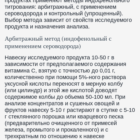
продуктах применяют методы индофенольного
титрования: арбитражный, с применением
сероводорода и контрольный (упрощенный).
Выбор метода зависит от свойств исследуемого
продукта и назначения анализа.
Арбитражный метод (индофенольный с
применением сероводорода)
Навеску исследуемого продукта 10-50 г в
зависимости от предполагаемого содержания
витамина C, взятую с точностью до 0,01 г,
количественно при помощи 5%-ного раствора
уксусной кислоты переносят в мерную колбу
(или цилиндр) и этой же кислотой доводят
содержимое колбы до объема 50-100 мл. При
анализе концентратов и сушеных овощей и
фруктов навеску 5-10 г растирают в ступке с 5-10
г стеклянного порошка или кварцевого песка
(предварительно очищенного от примесей
железа, промытого и прокаленного) и с
трехкратным по отношению к навеске