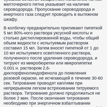
желточерного пятна указывает на наличие
сероводорода. Пропускание сероводорода и
инертного газа следует проводить в вытяжном
шкафу.
В колбочку предварительно приливают пипеткой
5 мл 80%-ного раствора уксусной кислоты и
столько дистиллированной воды, чтобы общий
объем жидкости с испытуемым раствором
составил 15 мл. Затем вносят пипеткой от 1 до
10 мл испытуемого осветленного раствора,
полученного после удаления сероводорода, и
титруют из микробюретки или микропипетки
0,001 н. раствором 2,6-
дихлорфенолиндофенола до появления
розовой окраски, не исчезающей в течение 30-60
сек. Титрование проводят каплями при
непрерывном легком встряхивании титруемого
раствора. Титрование должно продолжаться не
более 2 мин. После окончания титрования
необходимо при энергичном взбалтывании