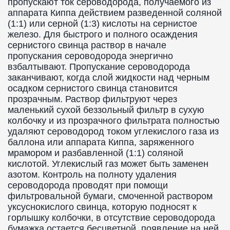
пропускают ток сероводорода, получаемого из
аппарата Киппа действием разведенной соляной
(1:1) или серной (1:3) кислоты на сернистое
железо. Для быстрого и полного осаждения
сернистого свинца раствор в начале
пропускания сероводорода энергично
взбалтывают. Пропускание сероводорода
заканчивают, когда слой жидкости над черным
осадком сернистого свинца становится
прозрачным. Раствор фильтруют через
маленький сухой беззольный фильтр в сухую
колбочку и из прозрачного фильтрата полностью
удаляют сероводород током углекислого газа из
баллона или аппарата Киппа, заряженного
мрамором и разбавленной (1:1) соляной
кислотой. Углекислый газ может быть заменен
азотом. Контроль на полноту удаления
сероводорода проводят при помощи
фильтровальной бумаги, смоченной раствором
уксуснокислого свинца, которую подносят к
горлышку колбочки, в отсутствие сероводорода
бумажка остается бесцветной, появление на ней