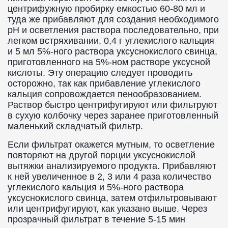
центрифужную пробирку емкостью 60-80 мл и
туда же прибавляют для создания необходимого
pH и осветления раствора последовательно, при
легком встряхивании, 0,4 г углекислого кальция
и 5 мл 5%-ного раствора уксуснокислого свинца,
приготовленного на 5%-ном растворе уксусной
кислоты. Эту операцию следует проводить
осторожно, так как прибавление углекислого
кальция сопровождается пенообразованием.
Раствор быстро центрифугируют или фильтруют
в сухую колбочку через заранее приготовленный
маленький складчатый фильтр.
Если фильтрат окажется мутным, то осветление
повторяют на другой порции уксуснокислой
вытяжки анализируемого продукта. Прибавляют
к ней увеличенное в 2, 3 или 4 раза количество
углекислого кальция и 5%-ного раствора
уксуснокислого свинца, затем отфильтровывают
или центрифугируют, как указано выше. Через
прозрачный фильтрат в течение 5-15 мин