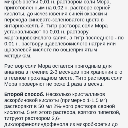
микробюретки 0,01 н. раствором соли Мора,
приготовленным на 0,02 н. растворе серной
кислоты, до исчезновения синей окраски и
перехода синевато-зеленоватого цвета в
янтарно-желтый. Титр раствора соли Мора
устанавливают по 0,01 н. раствору
марганцовокислого калия, а титр последнего - по
0,01 н. раствору щавелевокислого натрия или
щавелевой кислоте по общепринятым
методикам.
Раствор соли Мора остается пригодным для
анализа в течение 2-3 месяцев при хранении его
в темном прохладном месте. Титр раствора соли
Мора проверяют не реже 1 раза в месяц.
Второй способ.
Несколько кристалликов
аскорбиновой кислоты (примерно 1-1,5 мг)
растворяют в 50 мл 2%-ного раствора серной
кислоты. 5 мл этого раствора, взятого пипеткой,
титруют раствором 2,6-
дихлорфенолиндофенола из микробюретки до