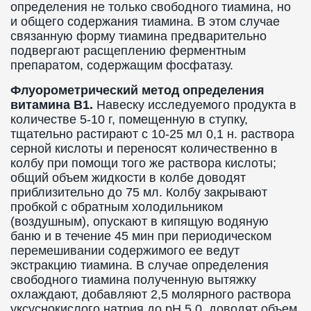
определения не только свободного тиамина, но
и общего содержания тиамина. В этом случае
связанную форму тиамина предварительно
подвергают расщеплению ферментным
препаратом, содержащим фосфатазу.
Флуорометрический метод определения
витамина B1.
Навеску исследуемого продукта в
количестве 5-10 г, помещенную в ступку,
тщательно растирают с 10-25 мл 0,1 н. раствора
серной кислоты и переносят количественно в
колбу при помощи того же раствора кислоты;
общий объем жидкости в колбе доводят
приблизительно до 75 мл. Колбу закрывают
пробкой с обратным холодильником
(воздушным), опускают в кипящую водяную
баню и в течение 45 мин при периодическом
перемешивании содержимого ее ведут
экстракцию тиамина. В случае определения
свободного тиамина полученную вытяжку
охлаждают, добавляют 2,5 молярного раствора
уксуснокислого натрия до pH 5,0, доводят объем