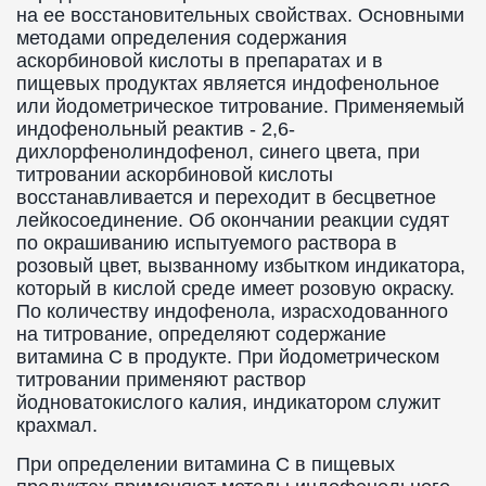
на ее восстановительных свойствах. Основными
методами определения содержания
аскорбиновой кислоты в препаратах и в
пищевых продуктах является индофенольное
или йодометрическое титрование. Применяемый
индофенольный реактив - 2,6-
дихлорфенолиндофенол, синего цвета, при
титровании аскорбиновой кислоты
восстанавливается и переходит в бесцветное
лейкосоединение. Об окончании реакции судят
по окрашиванию испытуемого раствора в
розовый цвет, вызванному избытком индикатора,
который в кислой среде имеет розовую окраску.
По количеству индофенола, израсходованного
на титрование, определяют содержание
витамина С в продукте. При йодометрическом
титровании применяют раствор
йодноватокислого калия, индикатором служит
крахмал.
При определении витамина C в пищевых