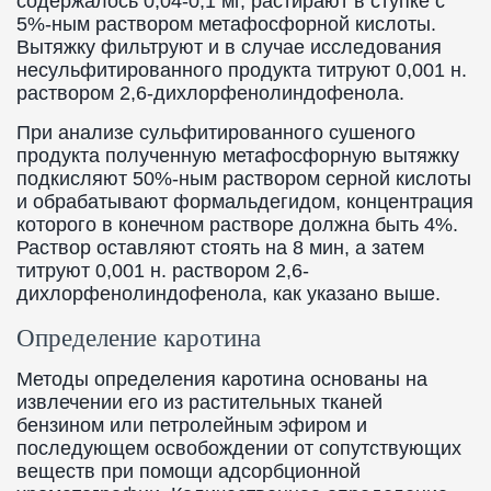
содержалось 0,04-0,1 мг, растирают в ступке с
5%-ным раствором метафосфорной кислоты.
Вытяжку фильтруют и в случае исследования
несульфитированного продукта титруют 0,001 н.
раствором 2,6-дихлорфенолиндофенола.
При анализе сульфитированного сушеного
продукта полученную метафосфорную вытяжку
подкисляют 50%-ным раствором серной кислоты
и обрабатывают формальдегидом, концентрация
которого в конечном растворе должна быть 4%.
Раствор оставляют стоять на 8 мин, а затем
титруют 0,001 н. раствором 2,6-
дихлорфенолиндофенола, как указано выше.
Определение каротина
Методы определения каротина основаны на
извлечении его из растительных тканей
бензином или петролейным эфиром и
последующем освобождении от сопутствующих
веществ при помощи адсорбционной