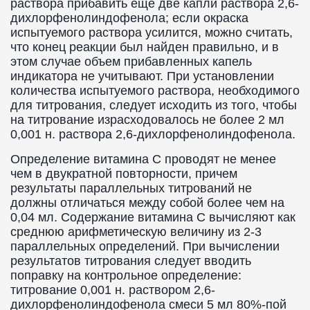
раствора прибавить еще две капли раствора 2,6-
дихлорфенолиндофенола; если окраска
испытуемого раствора усилится, можно считать,
что конец реакции был найден правильно, и в
этом случае объем прибавленных капель
индикатора не учитывают. При установлении
количества испытуемого раствора, необходимого
для титрования, следует исходить из того, чтобы
на титрование израсходовалось не более 2 мл
0,001 н. раствора 2,6-дихлорфенолиндофенола.
Определение витамина C проводят не менее
чем в двукратной повторности, причем
результаты параллельных титрований не
должны отличаться между собой более чем на
0,04 мл. Содержание витамина C вычисляют как
среднюю арифметическую величину из 2-3
параллельных определений. При вычислении
результатов титрования следует вводить
поправку на контрольное определение:
титрование 0,001 н. раствором 2,6-
дихлорфенолиндофенола смеси 5 мл 80%-пой