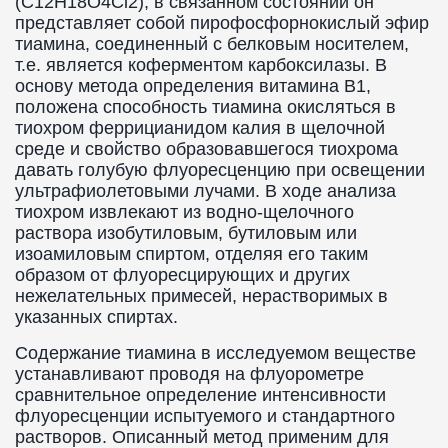
(C12H18O4Cl2); в связанном состоянии он
представляет собой пирофосфорнокислый эфир
тиамина, соединенный с белковым носителем,
т.е. является коферментом карбоксилазы. В
основу метода определения витамина B1,
положена способность тиамина окисляться в
тиохром феррицианидом калия в щелочной
среде и свойство образовавшегося тиохрома
давать голубую флуоресценцию при освещении
ультрафиолетовыми лучами. В ходе анализа
тиохром извлекают из водно-щелочного
раствора изобутиловым, бутиловым или
изоамиловым спиртом, отделяя его таким
образом от флуоресцирующих и других
нежелательных примесей, нерастворимых в
указанных спиртах.
Содержание тиамина в исследуемом веществе
устанавливают проводя на флуорометре
сравнительное определение интенсивности
флуоресценции испытуемого и стандартного
растворов. Описанный метод применим для