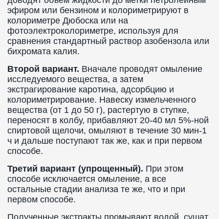
доводят объем жидкости до метки петролейным
эфиром или бензином и колориметрируют в
колориметре Дюбоска или на
фотоэлектроколориметре, используя для
сравнения стандартный раствор азобензола или
бихромата калия.
Второй вариант.
Вначале проводят омыление
исследуемого вещества, а затем
экстрагирование каротина, адсорбцию и
колориметрирование. Навеску измельченного
вещества (от 1 до 50 г), растертую в ступке,
переносят в колбу, прибавляют 20-40 мл 5%-ной
спиртовой щелочи, омыляют в течение 30 мин-1
ч и дальше поступают так же, как и при первом
способе.
Третий вариант (упрощенный).
При этом
способе исключается омыление, а все
остальные стадии анализа те же, что и при
первом способе.
Полученные экстракты промывают водой, сушат