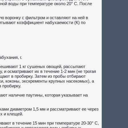
ной воды при температуре около 20° С. После
ю воронку с фильтром и оставляют на ней в
читывают коэффициент набухаемости (К) по
бухания, г.
вешивают 1 кг сушеных овощей, рассыпают
 и осматривают их в течение 1-2 мин (не трогая
ают в пробирку. Затем из пробы отбирают
и, коконы, экскременты крупных насекомых), а
 пробирку.
ют наличие паутины, которая указывает на
ками диаметром 1,5 мм и рассматривают ее через
х и клещей.
ают в течение 15 мин при температуре 20-30° С,
 разбирают и определяют виды амбарных