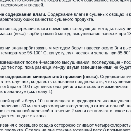
 насекомых и клещей.
е содержания влаги.
Содержание влаги в сушеных овощах и к
характеризующих качество сушеного продукта.
ления содержания влаги применяют следующие методы: высуши
массы (веса) - арбитражный метод, высушивание навесок при 13
ении влаги арбитражным методом берут навески около Зг и вы
температуре 95-100° С, капусту, лук, чеснок и зелень при 85-90°
взвешивают после 4-часового высушивания, последующие - пос
до тех пор, пока разница между двумя взвешиваниями не будет 
е содержания минеральной примеси (песка).
Содержание ми
в тех случаях, когда есть основание предполагать, что сушены
 отбирают 100 г сушеных овощей или картофеля и измельчают, 
х к анализу» (см. главу 1).
нной пробы берут 10 г и помещают в предварительно высушенн
 заливают 30 мл четыреххлористого углерода относительной пл
т стеклянной палочкой в течение 2 мин и оставляют в покое на
ждается на дне стакана.
ивания с осевшего осадка осторожно сливают четыреххлорист
о продукта. Осадок на дне стакана (осевший песок) промываю