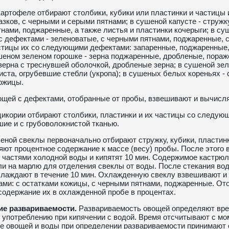
артофеле отбирают столбики, кубики или пластинки и частицы 
азков, с черными и серыми пятнами; в сушеной капусте - струж
нами, поджаренные, а также листья и пластинки кочерыги; в суш
с дефектами - зеленоватые, с черными пятнами, поджаренные, с
стицы их со следующими дефектами: запаренные, поджаренные, 
шеном зеленом горошке - зерна поджаренные, дробленые, пора
зерна с треснувшей оболочкой, дробленые зерна; в сушеной зе
иста, огрубевшие стебли (укропа); в сушеных белых кореньях -
ожицы.
щей с дефектами, отобранные от пробы, взвешивают и вычисля
икории отбирают столбики, пластинки и их частицы со следую
ие и с грубоволокнистой тканью.
еной свеклы первоначально отбирают стружку, кубики, пласти
яют процентное содержание к массе (весу) пробы. После этого в
 частями холодной воды и кипятят 10 мин. Содержимое кастрюл
или на марлю для отделения свеклы от воды. После стекания в
хлаждают в течение 10 мин. Охлажденную свеклу взвешивают и 
ами: с остатками кожицы, с черными пятнами, поджаренные. О
одержание их в охлажденной пробе в процентах.
е развариваемости.
Развариваемость овощей определяют вре
к употреблению при кипячении с водой. Время отсчитывают с мо
 овощей и воды при определении развариваемости принимают с