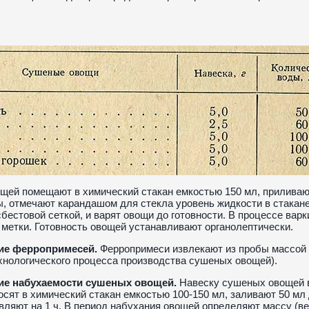
щей помещают в химический стакан емкостью 150 мл, прилива
, отмечают карандашом для стекла уровень жидкости в стакане
бестовой сеткой, и варят овощи до готовности. В процессе вар
 метки. Готовность овощей устанавливают органолептически.
ие ферропримесей.
Ферропримеси извлекают из пробы массой (в
хнологического процесса производства сушеных овощей).
е набухаемости сушеных овощей.
Навеску сушеных овощей в 
еносят в химический стакан емкостью 100-150 мл, заливают 50 м
авляют на 1 ч. В период набухания овощей определяют массу (в