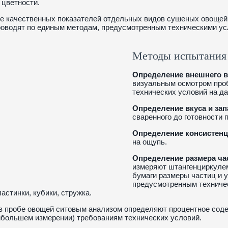
 цветности.
 качественных показателей отдельных видов сушеных овощей 
роводят по единым методам, предусмотренным техническими ус
Методы испытания
Определение внешнего ви
визуальным осмотром проб
технических условий на да
Определение вкуса и зап
сваренного до готовности 
Определение консистенц
на ощупь.
Определение размера ча
измеряют штангенциркуле
бумаги размеры частиц и 
предусмотренным техниче
ластинки, кубики, стружка.
 в пробе овощей ситовым анализом определяют процентное сод
ибольшем измерении) требованиям технических условий.