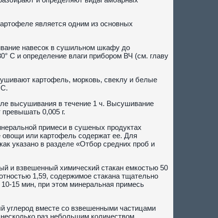
артофеле является одним из основных
вание навесок в сушильном шкафу до
0° С и определение влаги прибором ВЧ (см. главу
сушивают картофель, морковь, свеклу и белые
 С.
ле высушивания в течение 1 ч. Высушивание
превышать 0,005 г.
неральной примеси в сушеных продуктах
е овощи или картофель содержат ее. Для
как указано в разделе «Отбор средних проб и
ый и взвешенный химический стакан емкостью 50
отностью 1,59, содержимое стакана тщательно
 10-15 мин, при этом минеральная примесь
ый углерод вместе со взвешенными частицами
т несколько раз небольшим количеством