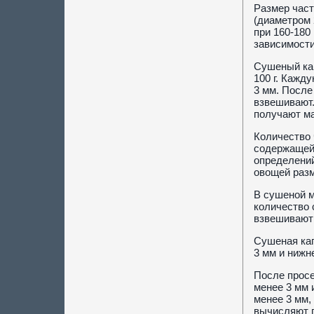
Размер част
(диаметром 
при 160-180
зависимости
Сушеный кар
100 г. Кажд
3 мм. После
взвешивают.
получают ма
Количество 
содержащейс
определений
овощей разм
В сушеной м
количество 
взвешивают 
Сушеная кап
3 мм и нижне
После просе
менее 3 мм 
менее 3 мм,
вычисляют п