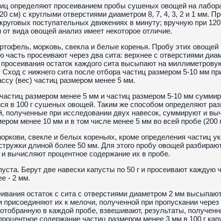
иц определяют просеиванием пробы сушеных овощей на лабора
20 см) с круглыми отверстиями диаметром 8, 7, 4, 3, 2 и 1 мм. П
 круговых поступательных движениях в минуту; вручную при 120
 от вида овощей анализ имеет некоторое отличие.
тофель, морковь, свекла и белые коренья. Пробу этих овощей в
ую часть просеивают через два сита: верхнее с отверстиями диа
 просеивания остаток каждого сита высыпают на миллиметровую
 Сход с нижнего сита после отбора частиц размером 5-10 мм пр
ссу (вес) частиц размером менее 5 мм.
частиц размером менее 5 мм и частиц размером 5-10 мм суммир
я в 100 г сушеных овощей. Таким же способом определяют разм
, полученные при исследовании двух навесок, суммируют и в
ером менее 10 мм и в том числе менее 5 мм во всей пробе (200 г
оркови, свекле и белых кореньях, кроме определения частиц 
стружки длиной более 50 мм. Для этого пробу овощей разбираю
и вычисляют процентное содержание их в пробе.
уста. Берут две навески капусты по 50 г и просеивают каждую 
е - 2 мм.
ивания остаток с сита с отверстиями диаметром 2 мм высыпаю
и присоединяют их к мелочи, полученной при пропускании через
 отобранную в каждой пробе, взвешивают, результаты, получен
роцентное содержание частиц размером менее 3 мм в 100 г кап