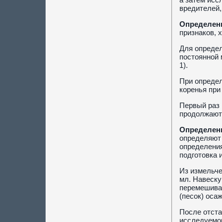
вредителей,
Определени
признаков, 
Для опреде
постоянной 
1).
При определ
коренья при 
Первый раз 
продолжают 
Определени
определяют 
определения
подготовка и
Из измельче
мл. Навеску
перемешиваю
(песок) оса
После отста
исследуемог