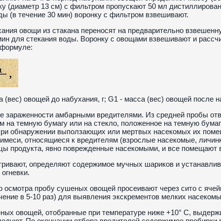
ку (диаметр 13 см) с фильтром пропускают 50 мл дистиллирован
ды (в течение 30 мин) воронку с фильтром взвешивают.
ания овощи из стакана переносят на предварительно взвешенну
мин для стекания воды. Воронку с овощами взвешивают и расс
формуле:
а (вес) овощей до набухания, г; G1 - масса (вес) овощей после на
е зараженности амбарными вредителями. Из средней пробы от
м на темную бумагу или на стекло, положенное на темную бумагу,
При обнаружении выползающих или мертвых насекомых их помещ
имеси, относящиеся к вредителям (взрослые насекомые, личинк
цы продукта, явно поврежденные насекомыми, и все помещают в
ривают, определяют содержимое мучных шариков и устанавлива
 огневки.
о осмотра пробу сушеных овощей просеивают через сито с ячей
чение в 5-10 раз) для выявления экскрементов мелких насекомы
ых овощей, отобранные при температуре ниже +10° С, выдержив
ледуют. По окончании отбора вредителей содержимое пробирки