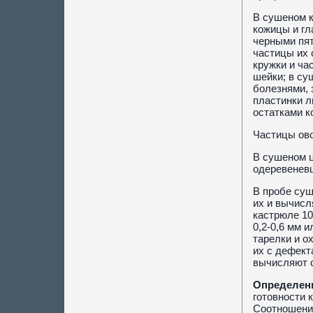
В сушеном к
кожицы и гл
черными пят
частицы их 
кружки и ча
шейки; в су
болезнями, 
пластинки л
остатками к
Частицы ово
В сушеном ц
одеревеневш
В пробе суш
их и вычисл
кастрюле 10
0,2-0,6 мм 
тарелки и о
их с дефект
вычисляют с
Определени
готовности 
Соотношение