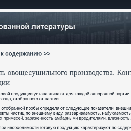
 к содержанию >>
ль овощесушильного производства. Конт
ции
товой продукции устанавливают для каждой однородной партии 
разца, отобранного от партии.
 отобранной пробы определяют следующие показатели: внешний 
екты частиц по внешнему виду, развариваемость, набухаемост
х примесей, зараженность амбарными вредителями, влажность.
 при необходимости готовую продукцию характеризуют по содерж