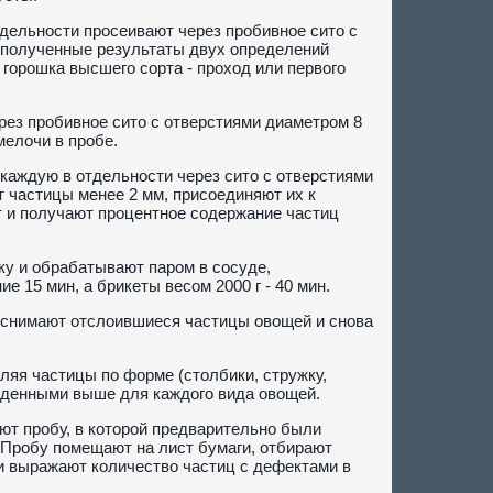
тдельности просеивают через пробивное сито с
; полученные результаты двух определений
горошка высшего сорта - проход или первого
рез пробивное сито с отверстиями диаметром 8
елочи в пробе.
 каждую в отдельности через сито с отверстиями
т частицы менее 2 мм, присоединяют их к
т и получают процентное содержание частиц
у и обрабатывают паром в сосуде,
 15 мин, а брикеты весом 2000 г - 40 мин.
 снимают отслоившиеся частицы овощей и снова
ляя частицы по форме (столбики, стружку,
веденными выше для каждого вида овощей.
ют пробу, в которой предварительно были
 Пробу помещают на лист бумаги, отбирают
и выражают количество частиц с дефектами в