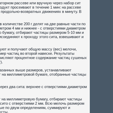
торном рассеве или вручную через набор сит
родукт просеивают в течение 1 мин: на рассеве
 продольно-возвратных движениях в минуту. В
 количестве 200 г делят на две равные части по
метром 4 мм и нижнее - с отверстиями диаметром
 бумагу, отбирают частицы размером 5-10 мм и
исоединяют к проходу этого сита, взвешивают и
уют и получают общую массу (вес) мелочи,
ер частиц во второй навеске. Результаты
ычисляют процентное содержание частиц сушеных
).
указанных выше размеров, устанавливают
т на миллиметровой бумаге, отобранные частицы
через два сита: верхнее с отверстиями диаметром
т на миллиметровую бумагу, отбирают частицы
 сито с отверстиями 2 мм. Всю мелочь размером
ные по двум определениям, суммируют и
усты.