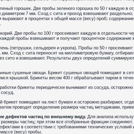
еный горошек. Две пробы зеленого горошка по 50 г каждую в о
 диаметром 7 мм. Сход с сита и проход взвешивают раздельно
 выражают в процентах к общей массе (весу) проб; содержание 
.
орий. Две пробы по 100 г просеивают каждую в отдельности че
каждой пробы взвешивают и получают процентное содержание м
ень (петрушки, сельдерея и укропа). Пробы по 50 г просеивают
 мм. Сход с сита переносят на миллиметровую бумагу, отбираю
ез сито и взвешивают. Результаты двух определений суммирую
нные сушеные овощи. Брикет сушеных овощей помещают в сетк
ся крышкой. Брикеты весом 400 г обрабатывают паром в течение
работки брикеты периодически вынимают из сосуда, осторожно
 сосуд.
 брикет помещают на лист бумаги и осторожно разбирают, отде
 затем проводят определение размера частиц методиками, при
е дефектов частиц по внешнему виду.
Для анализа использу
размеры частиц; при этом все отобранные фракции соединяют.
ефектами в соответствии с требованиями технических условий 
 массе (весу) пробы.