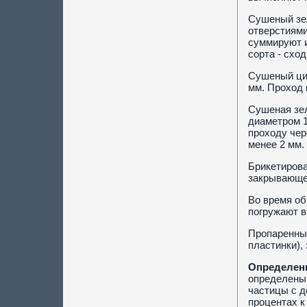
Сушеный зел
отверстиями
суммируют и
сорта - сход
Сушеный цик
мм. Проход 
Сушеная зел
диаметром 1
проходу чер
менее 2 мм.
Брикетирова
закрывающем
Во время об
погружают в
Пропаренный
пластинки),
Определени
определены 
частицы с д
процентах к