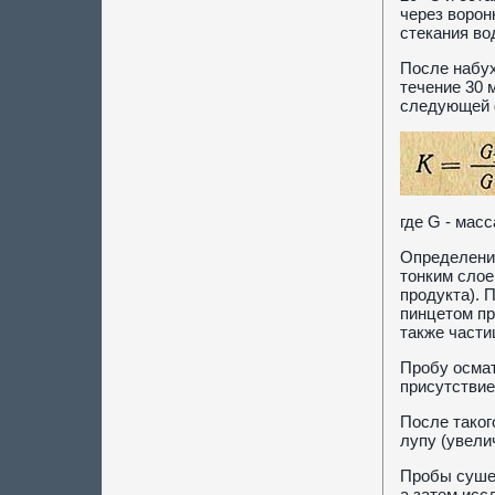
через ворон
стекания во
После набух
течение 30 
следующей 
где G - масс
Определени
тонким слое
продукта). 
пинцетом пр
также части
Пробу осмат
присутствие
После таког
лупу (увели
Пробы сушен
а затем исс