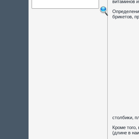
витаминов и
Определение
брикетов, п
столбики, п
Кроме того,
(длине в на