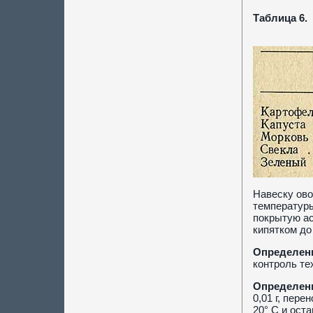
Таблица 6.
Навеску ово
температуры
покрытую ас
кипятком до
Определен
контроль те
Определени
0,01 г, пер
20° С и ост