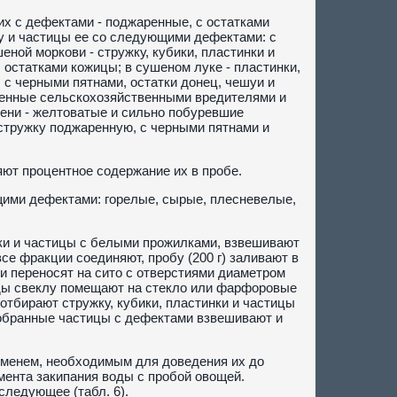
их с дефектами - поджаренные, с остатками
ку и частицы ее со следующими дефектами: с
еной моркови - стружку, кубики, пластинки и
 остатками кожицы; в сушеном луке - пластинки,
с черными пятнами, остатки донец, чешуи и
женные сельскохозяйственными вредителями и
лени - желтоватые и сильно побуревшие
 стружку поджаренную, с черными пятнами и
ют процентное содержание их в пробе.
щими дефектами: горелые, сырые, плесневелые,
нки и частицы с белыми прожилками, взвешивают
се фракции соединяют, пробу (200 г) заливают в
и переносят на сито с отверстиями диаметром
оды свеклу помещают на стекло или фарфоровые
отбирают стружку, кубики, пластинки и частицы
тобранные частицы с дефектами взвешивают и
менем, необходимым для доведения их до
мента закипания воды с пробой овощей.
ледующее (табл. 6).